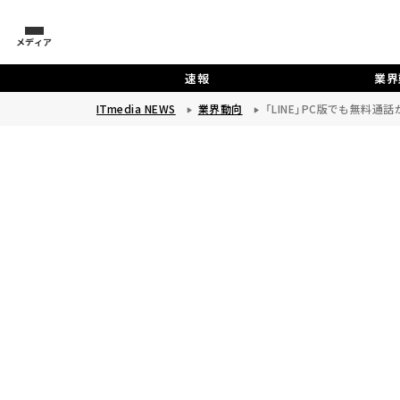
メディア
速報
業界
ITmedia NEWS
業界動向
「LINE」PC版でも無料通