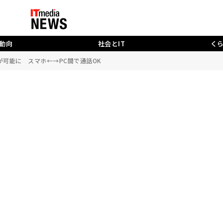
動向
社会とIT
く
話が可能に スマホ←→PC間で通話OK