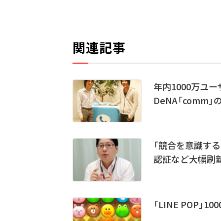
関連記事
年内1000万ユ
DeNA「comm」
「競合を意識する暇は
認証など大幅刷
「LINE POP