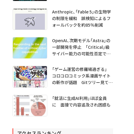
Anthropic、「Fable 5」の生物学
の制限を緩和 誤検知によるフ
ォールバックを約85％削減
OpenAI、次期モデル「Astra」の
一部開発を停止 「Critical」級
サイバー能力の可能性否定でき
ず
「ゲーム運営の修羅場過ぎる」
コロコロコミック系漫画サイト
の新作が話題 Gitツリー見てガ
チャ不具合の犯人探し
「就活に生成AI利用」ほぼ全員
に 面接で内容追及され困惑も
アクセスランキング