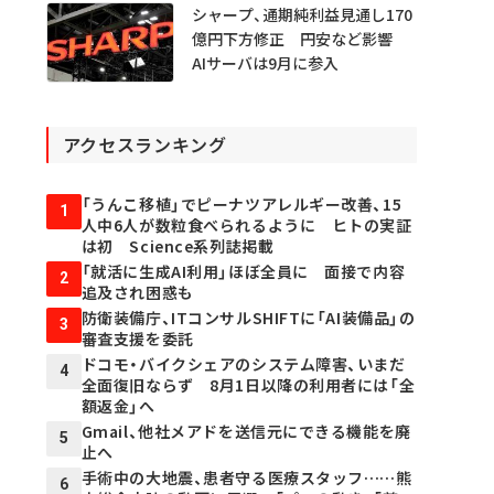
シャープ、通期純利益見通し170
億円下方修正 円安など影響
AIサーバは9月に参入
アクセスランキング
「うんこ移植」でピーナツアレルギー改善、15
1
人中6人が数粒食べられるように ヒトの実証
は初 Science系列誌掲載
「就活に生成AI利用」ほぼ全員に 面接で内容
2
追及され困惑も
防衛装備庁、ITコンサルSHIFTに「AI装備品」の
3
審査支援を委託
ドコモ・バイクシェアのシステム障害、いまだ
4
全面復旧ならず 8月1日以降の利用者には「全
額返金」へ
Gmail、他社メアドを送信元にできる機能を廃
5
止へ
手術中の大地震、患者守る医療スタッフ……熊
6