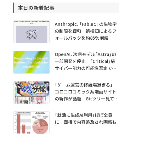
本日の新着記事
Anthropic、「Fable 5」の生物学
の制限を緩和 誤検知によるフ
ォールバックを約85％削減
OpenAI、次期モデル「Astra」の
一部開発を停止 「Critical」級
サイバー能力の可能性否定でき
ず
「ゲーム運営の修羅場過ぎる」
コロコロコミック系漫画サイト
の新作が話題 Gitツリー見てガ
チャ不具合の犯人探し
「就活に生成AI利用」ほぼ全員
に 面接で内容追及され困惑も