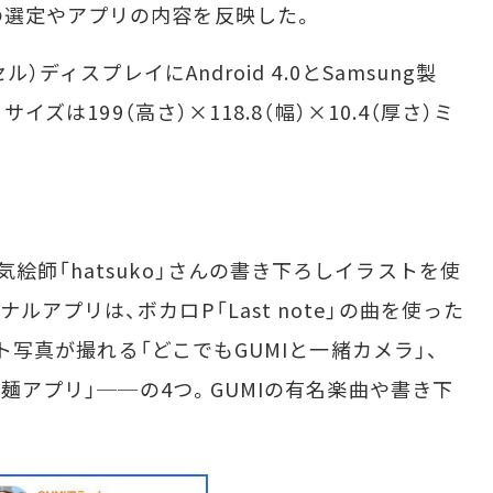
の選定やアプリの内容を反映した。
）ディスプレイにAndroid 4.0とSamsung製
イズは199（高さ）×118.8（幅）×10.4（厚さ）ミ
師「hatsuko」さんの書き下ろしイラストを使
アプリは、ボカロP「Last note」の曲を使った
ョット写真が撮れる「どこでもGUMIと一緒カメラ」、
プ麺アプリ」──の4つ。GUMIの有名楽曲や書き下