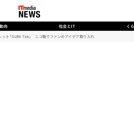
動向
社会とIT
く
レット「GUMI Tab」 ニコ動でファンのアイデア取り入れ