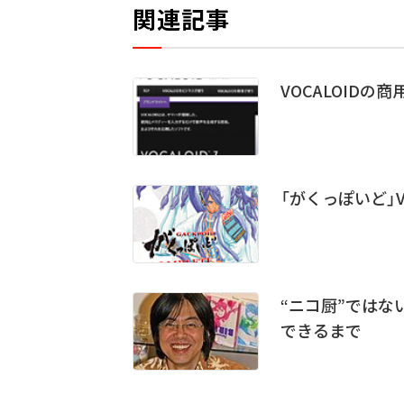
関連記事
VOCALOID
「がくっぽいど」V
“ニコ厨”ではな
できるまで