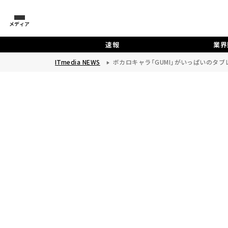
メディア
速報
業界
ITmedia NEWS
ボカロキャラ「GUMI」がいっぱいのタブ