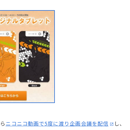
から
ニコニコ動画で5度に渡り企画会議を配信
し、