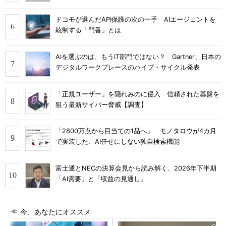
ドコモが選んだAPI保護の次の一手 AIエージェントを
統制する「門番」とは
AIを選ぶのは、もうIT部門ではない？ Gartner、日本の
デジタルワークプレースのハイプ・サイクル発表
「正規ユーザー」を隠れみのに侵入 信頼された基盤を
狙う最新サイバー脅威【調査】
「2800万点から目当ての1品へ」 モノタロウが4カ月
で実装した、AI任せにしない独自検索機能
富士通とNECの決算会見から読み解く、2026年下半期
「AI需要」と「収益の見通し」
今、あなたにオススメ