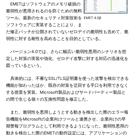
EMETはソフトウェアのメモリ破損の
脆弱性が悪用されるのを防ぐための無料
ツール。最新のセキュリティ対策技術を
EMET 4.0β
ソフトウェアに実装することにより、ま
だ修正パッチが公開されていないゼロデイの脆弱性も含めて、脆
弱性に対する耐性を高めることを目的としている。
バージョン4.0では、さらに幅広い脆弱性悪用のシナリオを想
定した対策の実装や強化、ゼロデイ攻撃に対する対応の迅速化を
図っているという。
具体的には、不審なSSL/TLS証明書を使った攻撃を検出できる
機能が加わったほか、既存の対策を迂回する手口を利用できなく
する措置を実装。Microsoft製品およびサードパーティー製品と
の間で生じる個々の互換性問題を修正した。
また、脆弱性を悪用しようとする動きを検出した際のエラー報
告機能をMicrosoftの企業向けツールと連携させ、企業向けの早
期警報プログラムとして利用できるようになった。脆弱性悪用の
動きを検出した際のEMETの動作設定には、アプリケーションの