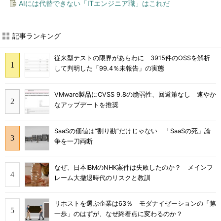
AIには代替できない「ITエンジニア職」はこれだ
記事ランキング
従来型テストの限界があらわに 3915件のOSSを解析
して判明した「99.4％未報告」の実態
VMware製品にCVSS 9.8の脆弱性、回避策なし 速やか
なアップデートを推奨
SaaSの価値は“割り勘”だけじゃない 「SaaSの死」論
争を一刀両断
なぜ、日本IBMのNHK案件は失敗したのか？ メインフ
レーム大撤退時代のリスクと教訓
リホストを選ぶ企業は63％ モダナイゼーションの「第
一歩」のはずが、なぜ終着点に変わるのか？