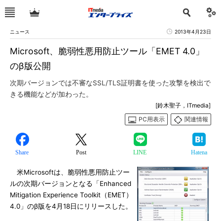
ニュース
2013年4月23日
Microsoft、脆弱性悪用防止ツール「EMET 4.0」
のβ版公開
次期バージョンでは不審なSSL/TLS証明書を使った攻撃を検出で
きる機能などが加わった。
[鈴木聖子，ITmedia]
PC用表示
関連情報
Share
Post
LINE
Hatena
米Microsoftは、脆弱性悪用防止ツー
ルの次期バージョンとなる「Enhanced
Mitigation Experience Toolkit（EMET）
4.0」のβ版を4月18日にリリースした。