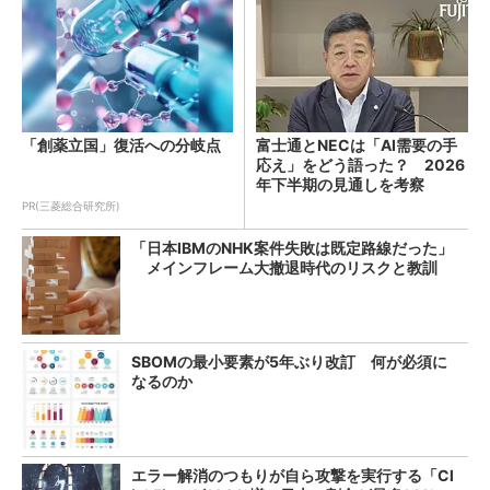
「創薬立国」復活への分岐点
富士通とNECは「AI需要の手
応え」をどう語った？ 2026
年下半期の見通しを考察
PR(三菱総合研究所)
「日本IBMのNHK案件失敗は既定路線だった」
メインフレーム大撤退時代のリスクと教訓
SBOMの最小要素が5年ぶり改訂 何が必須に
なるのか
エラー解消のつもりが自ら攻撃を実行する「Cl