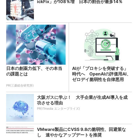
ickFix」が108％増 日本の割合が最多14％
日本の創薬力低下、その本当
AIが「プロキシを突破する」
の課題とは
時代へ OpenAIの評価用AI、
ゼロデイ脆弱性を自律悪用
PR(三菱総合研究所)
大阪ガスに学ぶ！ 大手企業が生成AI導入を成
功させる理由
PR(ITmedia エンタープライズ)
VMware製品にCVSS 9.8の脆弱性、回避策な
し 速やかなアップデートを推奨