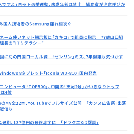
ダメですよ」――ネット選挙運動、未成年者は禁止 総務省が注意呼びか
外国人技術者のSamsung離れ相次ぐ
ネーム使いネット掲示板に「カキコ」で組員に指示 77歳山口組
組長の“ITリテラシー”
図に幻の四国ローカル線 「ゼンリン」ミス、7年間誰も気づかず
indows 8タブレット「Iconia W3-810」国内発売
コンピュータ「TOP500」、中国の「天河2号」がいきなりトップ
」は4位
meのMV全22本、YouTubeでフルサイズ公開 「カンヌ広告祭」出演
配信も
ニ通期、137億円の最終赤字に 「ドラクエXは堅調」