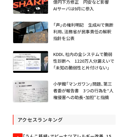
億円下方修正 円安など影響
AIサーバは9月に参入
「声」の権利明記 生成AIで無断
利用、法務省が民事責任の解釈
指針を公表
KDDI、社内の全システムで脆弱
性診断へ 1220万人分漏えいで
「未知の脆弱性と片付けない」
小学館「マンガワン」問題、第三
者委が報告書 3つの行為を“人
権侵害への助長・加担”と指摘
アクセスランキング
「うんこ移植」でピーナツアレルギー改善、15