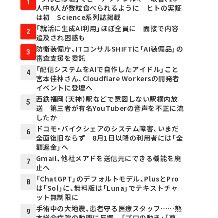
1
人中6人が数粒食べられるように ヒトの実証
は初 Science系列誌掲載
「就活に生成AI利用」ほぼ全員に 面接で内容
2
追及され困惑も
防衛装備庁、ITコンサルSHIFTに「AI装備品」の
3
審査支援を委託
「配信システムをAIで自作したアイドル」こと
4
宮本佳林さん、Cloudflare Workersの開発者
イベントに登壇へ
西鉄福岡（天神）駅などで意図しない駅構内放
5
送 第三者が有名YouTuberの音声を不正に流
したか
ドコモ・バイクシェアのシステム障害、いまだ
6
全面復旧ならず 8月1日以降の利用者には「全
額返金」へ
Gmail、他社メアドを送信元にできる機能を廃
7
止へ
「ChatGPT」のデフォルトモデル、PlusとPro
8
は「Sol」に、無料版は「Luna」でテキストチャ
ット無制限に
手術中の大地震、患者守る医療スタッフ……熊
9
本総合病院の動画に反響 「プロの動き」「尊