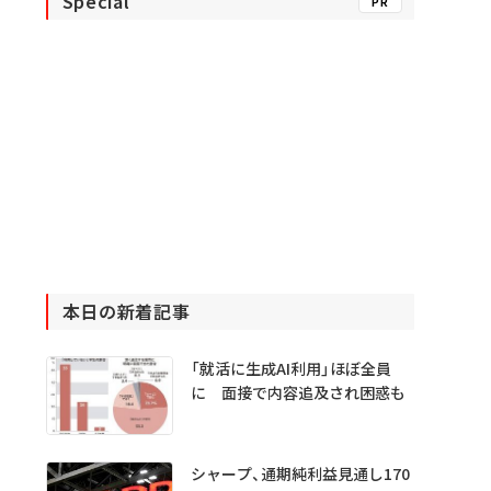
Special
PR
本日の新着記事
「就活に生成AI利用」ほぼ全員
に 面接で内容追及され困惑も
シャープ、通期純利益見通し170