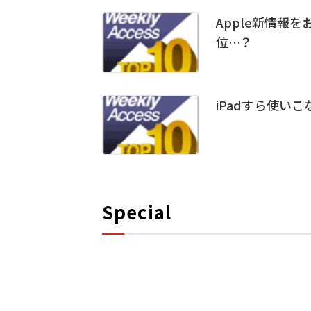
Apple新情報
位…？
iPadすら使い
Special