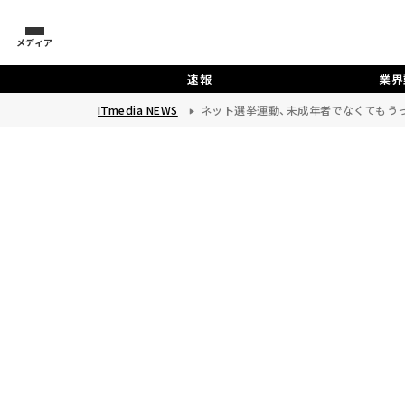
メディア
速報
業界
ITmedia NEWS
ネット選挙運動、未成年者でなくてもう