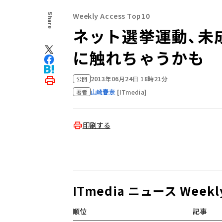
Weekly Access Top10
Share
ネット選挙運動、未
に触れちゃうかも
2013年06月24日 18時21分
公開
山崎春奈
[ITmedia]
著者
印刷する
ITmedia ニュース Weekly
順位
記事