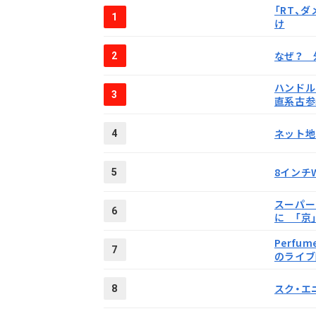
「RT、
1
け
なぜ？ 
2
ハンドル
3
直系古参
ネット地
4
8インチW
5
スーパー
6
に 「京
Perfu
7
のライブ
スク・エ
8