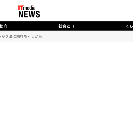
動向
社会とIT
く
っかり法に触れちゃうかも