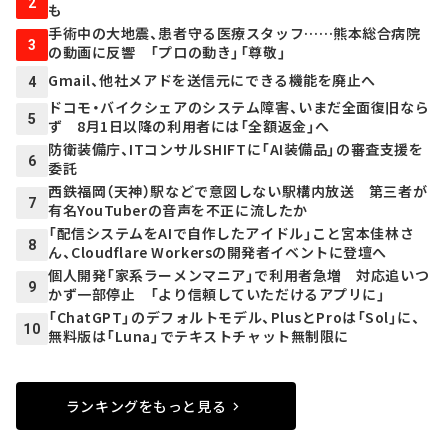
2
も
手術中の大地震、患者守る医療スタッフ……熊本総合病院
3
の動画に反響 「プロの動き」「尊敬」
Gmail、他社メアドを送信元にできる機能を廃止へ
4
ドコモ・バイクシェアのシステム障害、いまだ全面復旧なら
5
ず 8月1日以降の利用者には「全額返金」へ
防衛装備庁、ITコンサルSHIFTに「AI装備品」の審査支援を
6
委託
西鉄福岡（天神）駅などで意図しない駅構内放送 第三者が
7
有名YouTuberの音声を不正に流したか
「配信システムをAIで自作したアイドル」こと宮本佳林さ
8
ん、Cloudflare Workersの開発者イベントに登壇へ
個人開発「家系ラーメンマニア」で利用者急増 対応追いつ
9
かず一部停止 「より信頼していただけるアプリに」
「ChatGPT」のデフォルトモデル、PlusとProは「Sol」に、
10
無料版は「Luna」でテキストチャット無制限に
ランキングをもっと見る