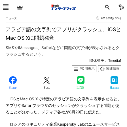
ニュース
2013年8月30日
アラビア語の文字列でアプリがクラッシュ、iOSと
Mac OS Xに問題発覚
SMSやiMessages、Safariなどに問題の文字列が表示されるとク
ラッシュするという。
[鈴木聖子，ITmedia]
PC用表示
関連情報
Share
Post
LINE
Hatena
iOSとMac OS Xで特定のアラビア語の文字列を表示させると、
アプリやSafariブラウザのセッションがクラッシュする問題があ
ることが分かった。メディア各社が8月29日に伝えた。
ロシアのセキュリティ企業Kaspersky Labのニュースサービス