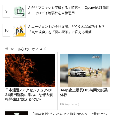
AIが「プロキシを突破する」時代へ OpenAIの評価用
AI、ゼロデイ脆弱性を自律悪用
AIエージェントの全社展開、どうやれば成功する？
「点の成功」を「面の変革」に変える道筋
今、あなたにオススメ
日本通運×アクセンチュアの1
Jeep史上最長! 85時間の試乗
24億円訴訟に学ぶ、なぜ大規
体験
模開発は“燃える”のか
PR(Jeep Japan)
「SIer丸投げ」からどう脱却する？ “非ITエン