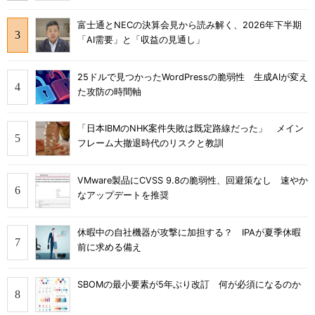
富士通とNECの決算会見から読み解く、2026年下半期
「AI需要」と「収益の見通し」
25ドルで見つかったWordPressの脆弱性 生成AIが変え
た攻防の時間軸
「日本IBMのNHK案件失敗は既定路線だった」 メイン
フレーム大撤退時代のリスクと教訓
VMware製品にCVSS 9.8の脆弱性、回避策なし 速やか
なアップデートを推奨
休暇中の自社機器が攻撃に加担する？ IPAが夏季休暇
前に求める備え
SBOMの最小要素が5年ぶり改訂 何が必須になるのか