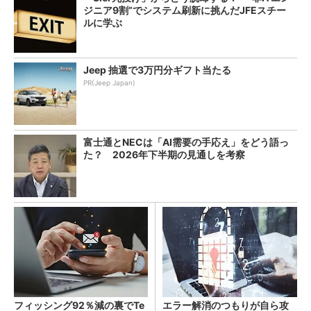
ジニア9割”でシステム刷新に挑んだJFEスチー
ルに学ぶ
Jeep 抽選で3万円分ギフト当たる
PR(Jeep Japan)
富士通とNECは「AI需要の手応え」をどう語っ
た？ 2026年下半期の見通しを考察
フィッシング92％減の裏でTe
エラー解消のつもりが自ら攻