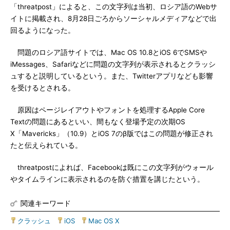
「threatpost」によると、この文字列は当初、ロシア語のWebサ
イトに掲載され、8月28日ごろからソーシャルメディアなどで出
回るようになった。
問題のロシア語サイトでは、Mac OS 10.8とiOS 6でSMSや
iMessages、Safariなどに問題の文字列が表示されるとクラッシ
ュすると説明しているという。また、Twitterアプリなども影響
を受けるとされる。
原因はページレイアウトやフォントを処理するApple Core
Textの問題にあるといい、間もなく登場予定の次期OS
X「Mavericks」（10.9）とiOS 7のβ版ではこの問題が修正され
たと伝えられている。
threatpostによれば、Facebookは既にこの文字列がウォール
やタイムラインに表示されるのを防ぐ措置を講じたという。
関連キーワード
クラッシュ
|
iOS
|
Mac OS X