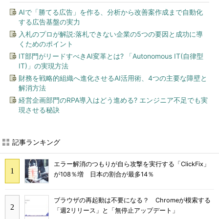
AIで「勝てる広告」を作る、分析から改善案作成まで自動化
する広告基盤の実力
入札のプロが解説:落札できない企業の5つの要因と成功に導
くためのポイント
IT部門がリードすべきAI変革とは? 「Autonomous IT(自律型
IT)」の実現方法
財務を戦略的組織へ進化させるAI活用術、4つの主要な障壁と
解消方法
経営企画部門のRPA導入はどう進める? エンジニア不足でも実
現させる秘訣
記事ランキング
エラー解消のつもりが自ら攻撃を実行する「ClickFix」
が108％増 日本の割合が最多14％
ブラウザの再起動は不要になる？ Chromeが模索する
「週2リリース」と「無停止アップデート」