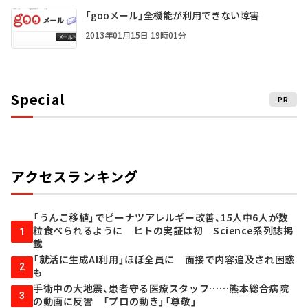
「gooメール」全機能が利用できない障害
2013年01月15日 19時01分
Special
PR
アクセスランキング
「うんこ移植」でピーナツアレルギー改善、15人中6人が数
粒食べられるように ヒトの実証は初 Science系列誌掲
1
載
「就活に生成AI利用」ほぼ全員に 面接で内容追及され困惑
2
も
手術中の大地震、患者守る医療スタッフ……熊本総合病院
3
の動画に反響 「プロの動き」「尊敬」