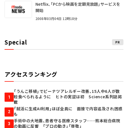
Netflix、「PCから映画を定額見放題」サービスを
開始
2008年03月04日 12時18分
Special
PR
アクセスランキング
「うんこ移植」でピーナツアレルギー改善、15人中6人が数
粒食べられるように ヒトの実証は初 Science系列誌掲
1
載
「就活に生成AI利用」ほぼ全員に 面接で内容追及され困惑
2
も
手術中の大地震、患者守る医療スタッフ……熊本総合病院
3
の動画に反響 「プロの動き」「尊敬」