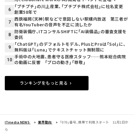
「プチプチ」の川上産業、「プチプチ株式会社」に社名変更
6
創業58年で
西鉄福岡（天神）駅などで意図しない駅構内放送 第三者が
7
有名YouTuberの音声を不正に流したか
防衛装備庁、ITコンサルSHIFTに「AI装備品」の審査支援を
8
委託
「ChatGPT」のデフォルトモデル、PlusとProは「Sol」に、
9
無料版は「Luna」でテキストチャット無制限に
手術中の大地震、患者守る医療スタッフ……熊本総合病院
10
の動画に反響 「プロの動き」「尊敬」
ランキングをもっと見る
ITmedia NEWS
業界動向
「070」番号、携帯で利用スタート 11月1日か
ら