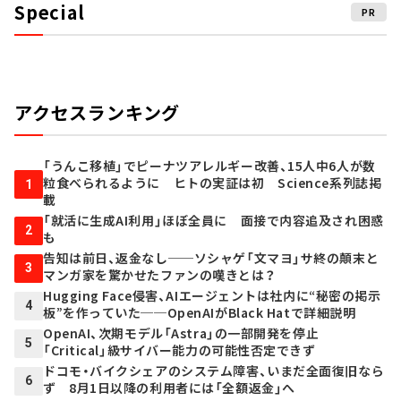
Special
PR
アクセスランキング
「うんこ移植」でピーナツアレルギー改善、15人中6人が数
粒食べられるように ヒトの実証は初 Science系列誌掲
1
載
「就活に生成AI利用」ほぼ全員に 面接で内容追及され困惑
2
も
告知は前日、返金なし──ソシャゲ「文マヨ」サ終の顛末と
3
マンガ家を驚かせたファンの嘆きとは？
Hugging Face侵害、AIエージェントは社内に“秘密の掲示
4
板”を作っていた──OpenAIがBlack Hatで詳細説明
OpenAI、次期モデル「Astra」の一部開発を停止
5
「Critical」級サイバー能力の可能性否定できず
ドコモ・バイクシェアのシステム障害、いまだ全面復旧なら
6
ず 8月1日以降の利用者には「全額返金」へ