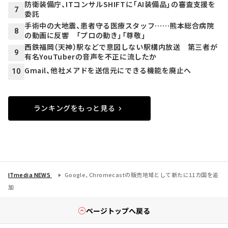
防衛装備庁、ITコンサルSHIFTに「AI装備品」の審査支援を
7
委託
手術中の大地震、患者守る医療スタッフ……熊本総合病院
8
の動画に反響 「プロの動き」「尊敬」
西鉄福岡（天神）駅などで意図しない駅構内放送 第三者が
9
有名YouTuberの音声を不正に流したか
Gmail、他社メアドを送信元にできる機能を廃止へ
10
ランキングをもっと見る
ITmedia NEWS
Google、Chromecastの販売地域として新たに11カ国を追
加
ページトップへ戻る