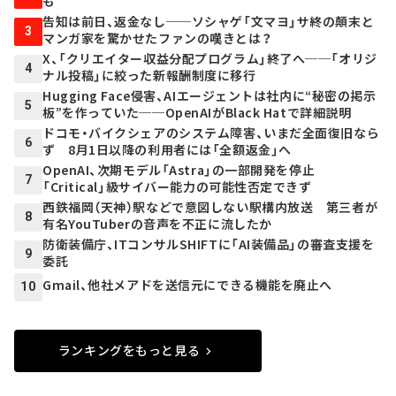
も
告知は前日、返金なし──ソシャゲ「文マヨ」サ終の顛末と
3
マンガ家を驚かせたファンの嘆きとは？
X、「クリエイター収益分配プログラム」終了へ──「オリジ
4
ナル投稿」に絞った新報酬制度に移行
Hugging Face侵害、AIエージェントは社内に“秘密の掲示
5
板”を作っていた──OpenAIがBlack Hatで詳細説明
ドコモ・バイクシェアのシステム障害、いまだ全面復旧なら
6
ず 8月1日以降の利用者には「全額返金」へ
OpenAI、次期モデル「Astra」の一部開発を停止
7
「Critical」級サイバー能力の可能性否定できず
西鉄福岡（天神）駅などで意図しない駅構内放送 第三者が
8
有名YouTuberの音声を不正に流したか
防衛装備庁、ITコンサルSHIFTに「AI装備品」の審査支援を
9
委託
Gmail、他社メアドを送信元にできる機能を廃止へ
10
ランキングをもっと見る