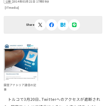
2014年03月21日 17時59分
公開
[ITmedia]
Share
国営アナトリア通信の記
事
トルコで3月20日、Twitterへのアクセスが遮断され