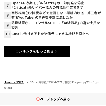
OpenAI、次期モデル「Astra」の一部開発を停止
7
「Critical」級サイバー能力の可能性否定できず
西鉄福岡（天神）駅などで意図しない駅構内放送 第三者が
8
有名YouTuberの音声を不正に流したか
防衛装備庁、ITコンサルSHIFTに「AI装備品」の審査支援を
9
委託
Gmail、他社メアドを送信元にできる機能を廃止へ
10
ランキングをもっと見る
ITmedia NEWS
“Excel方眼紙”でWebアプリ開発「Forguncy」プレビュー
版公開
ページトップへ戻る