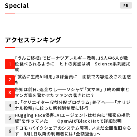
Special
PR
アクセスランキング
「うんこ移植」でピーナツアレルギー改善、15人中6人が数
粒食べられるように ヒトの実証は初 Science系列誌掲
1
載
「就活に生成AI利用」ほぼ全員に 面接で内容追及され困惑
2
も
告知は前日、返金なし──ソシャゲ「文マヨ」サ終の顛末と
3
マンガ家を驚かせたファンの嘆きとは？
X、「クリエイター収益分配プログラム」終了へ──「オリジ
4
ナル投稿」に絞った新報酬制度に移行
Hugging Face侵害、AIエージェントは社内に“秘密の掲示
5
板”を作っていた──OpenAIがBlack Hatで詳細説明
ドコモ・バイクシェアのシステム障害、いまだ全面復旧なら
6
ず 8月1日以降の利用者には「全額返金」へ