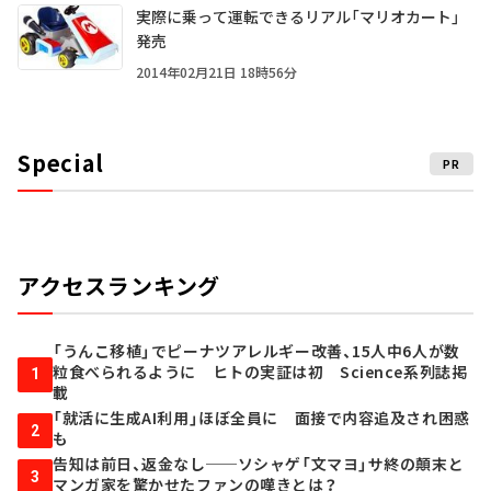
実際に乗って運転できるリアル「マリオカート」
発売
2014年02月21日 18時56分
Special
PR
アクセスランキング
「うんこ移植」でピーナツアレルギー改善、15人中6人が数
粒食べられるように ヒトの実証は初 Science系列誌掲
1
載
「就活に生成AI利用」ほぼ全員に 面接で内容追及され困惑
2
も
告知は前日、返金なし──ソシャゲ「文マヨ」サ終の顛末と
3
マンガ家を驚かせたファンの嘆きとは？