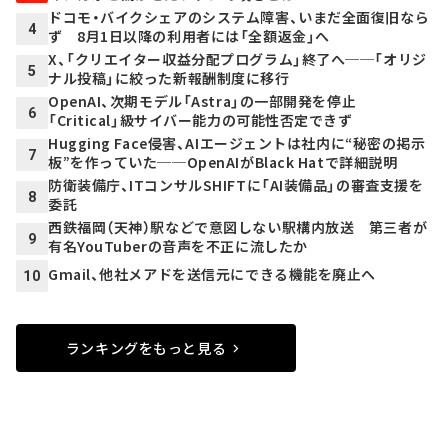
ドコモ・バイクシェアのシステム障害、いまだ全面復旧なら
4
ず 8月1日以降の利用者には「全額返金」へ
X、「クリエイター収益分配プログラム」終了へ──「オリジ
5
ナル投稿」に絞った新報酬制度に移行
OpenAI、次期モデル「Astra」の一部開発を停止
6
「Critical」級サイバー能力の可能性否定できず
Hugging Face侵害、AIエージェントは社内に“秘密の掲示
7
板”を作っていた──OpenAIがBlack Hatで詳細説明
防衛装備庁、ITコンサルSHIFTに「AI装備品」の審査支援を
8
委託
西鉄福岡（天神）駅などで意図しない駅構内放送 第三者が
9
有名YouTuberの音声を不正に流したか
Gmail、他社メアドを送信元にできる機能を廃止へ
10
ランキングをもっと見る