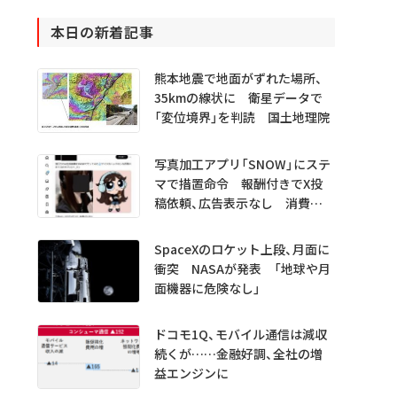
本日の新着記事
熊本地震で地面がずれた場所、
35kmの線状に 衛星データで
「変位境界」を判読 国土地理院
写真加工アプリ「SNOW」にステ
マで措置命令 報酬付きでX投
稿依頼、広告表示なし 消費者
庁
SpaceXのロケット上段、月面に
衝突 NASAが発表 「地球や月
面機器に危険なし」
ドコモ1Q、モバイル通信は減収
続くが……金融好調、全社の増
益エンジンに