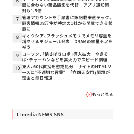
6
間に合わない商品撮影を代替 アプリ通知開
封も1.5倍
管理アカウントを手順書に誤記載――東芝テック、
7
顧客情報38万件が特定の1社から閲覧できる状
態に
キオクシア、フラッシュメモリでメモリ容量を
8
増やせるモジュール発表 DRAMの容量不足を
補う
ローソン、「鍋さばきロボ」導入拡大 やきそ
9
ば・チャーハンなどを高火力でスピード調理
東大、60代教授を懲戒処分 サイトのHTMLソ
10
ースに“不適切な言葉” 「六四天安門」問題が
理由と毎日報道
もっと見る
ITmedia NEWS SNS