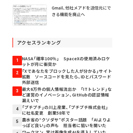
Gmail、他社メアドを送信元にで
きる機能を廃止へ
アクセスランキング
NASA「確率100％」 SpaceXの使用済みロケ
1
ットが月に衝突か
「Xであなたをブロックした人が分かる」サイト
2
拡散 ソースコードを見たら、IDとパスワード
外部送信
最大6万件の個人情報流出か 「ITトレンド」な
3
ど運営のイノベーション、GitHubの認証情報
漏えいで
「プチプチ」の川上産業、「プチプチ株式会社」
4
に社名変更 創業58年で
農水省の“クソダサ”ポスター話題 「AIよりよ
5
っぽど良い」の声も 担当者に狙いを聞いた
ワークマン、実は画像生成AIを導入していた