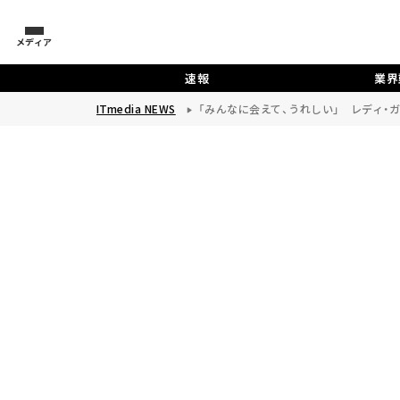
メディア
速報
業界
ITmedia NEWS
「みんなに会えて、うれしい」 レディ・