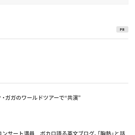
PR
・ガガのワールドツアーで“共演”
コンサート満員 ボカロ語る英文ブログ、「胸熱」と話