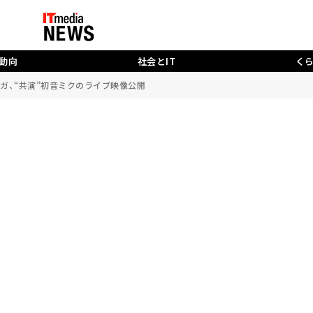
動向
社会とIT
く
ガガ、“共演”初音ミクのライブ映像公開