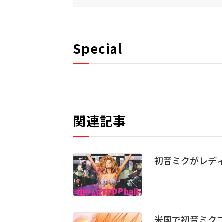
Special
関連記事
初音ミクがレディ
米国で初音ミク