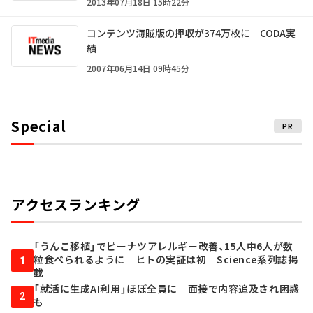
2013年07月18日 15時22分
コンテンツ海賊版の押収が374万枚に CODA実
績
2007年06月14日 09時45分
Special
PR
アクセスランキング
「うんこ移植」でピーナツアレルギー改善、15人中6人が数
粒食べられるように ヒトの実証は初 Science系列誌掲
1
載
「就活に生成AI利用」ほぼ全員に 面接で内容追及され困惑
2
も