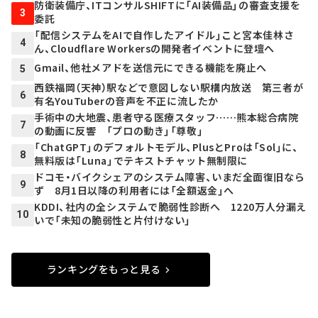
防衛装備庁、ITコンサルSHIFTに「AI装備品」の審査支援を
3
委託
「配信システムをAIで自作したアイドル」こと宮本佳林さ
4
ん、Cloudflare Workersの開発者イベントに登壇へ
Gmail、他社メアドを送信元にできる機能を廃止へ
5
西鉄福岡（天神）駅などで意図しない駅構内放送 第三者が
6
有名YouTuberの音声を不正に流したか
手術中の大地震、患者守る医療スタッフ……熊本総合病院
7
の動画に反響 「プロの動き」「尊敬」
「ChatGPT」のデフォルトモデル、PlusとProは「Sol」に、
8
無料版は「Luna」でテキストチャット無制限に
ドコモ・バイクシェアのシステム障害、いまだ全面復旧なら
9
ず 8月1日以降の利用者には「全額返金」へ
KDDI、社内の全システムで脆弱性診断へ 1220万人分漏え
10
いで「未知の脆弱性と片付けない」
ランキングをもっと見る