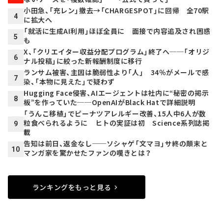
小田急、「充レン」撤去→「CHARGESPOT」に回帰 全70駅
4
に拡大へ
「就活に生成AI利用」ほぼ全員に 面接で内容追及され困惑
5
も
X、「クリエイター収益分配プログラム」終了へ──「オリジ
6
ナル投稿」に絞った新報酬制度に移行
ランサム被害、主因は脆弱性より「人」 34％がメールで感
7
染、「本物に見えた」で疑わず
Hugging Face侵害、AIエージェントは社内に“秘密の掲示
8
板”を作っていた──OpenAIがBlack Hatで詳細説明
「うんこ移植」でピーナツアレルギー改善、15人中6人が数
粒食べられるように ヒトの実証は初 Science系列誌掲
9
載
告知は前日、返金なし──ソシャゲ「文マヨ」サ終の顛末と
10
マンガ家を驚かせたファンの嘆きとは？
ランキングをもっと見る