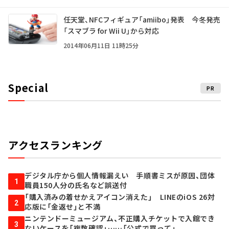
任天堂、NFCフィギュア「amiibo」発表 今冬発売
「スマブラ for Wii U」から対応
2014年06月11日 11時25分
Special
PR
アクセスランキング
デジタル庁から個人情報漏えい 手順書ミスが原因、団体
1
職員150人分の氏名など誤送付
「購入済みの着せかえアイコン消えた」 LINEのiOS 26対
2
応版に「金返せ」と不満
ニンテンドーミュージアム、不正購入チケットで入館でき
3
ないケースを「複数確認」……「公式で買って」