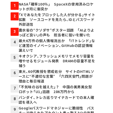
NASA「確率100％」 SpaceXの使用済みロケ
1
ットが月に衝突か
「Xであなたをブロックした人が分かる」サイト
2
拡散 ソースコードを見たら、IDとパスワード
外部送信
農水省の“クソダサ”ポスター話題 「AIよりよ
3
っぽど良い」の声も 担当者に狙いを聞いた
最大6万件の個人情報流出か 「ITトレンド」な
4
ど運営のイノベーション、GitHubの認証情報
漏えいで
キオクシア、フラッシュメモリでメモリ容量を
5
増やせるモジュール発表 DRAMの容量不足を
補う
東大、60代教授を懲戒処分 サイトのHTMLソ
6
ースに“不適切な言葉” 「六四天安門」問題が
理由と毎日報道
「不気味の谷を越えた」？ 中国の美男美女型
7
ロボット「U1」話題 286万円から
バンダイ、トレカ巡りマイナカードでの本人確
8
認を導入へ
Googleパスワードマネジャーに脆弱性 パス
9
キーで守られたアカウント乗っ取る3つの攻撃