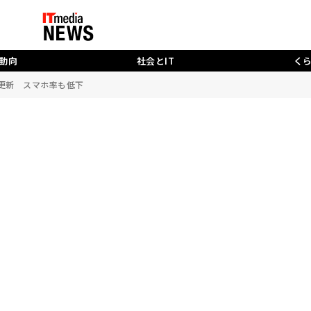
動向
社会とIT
く
を更新 スマホ率も低下