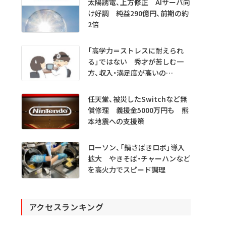
太陽誘電、上方修正 AIサーバ向
け好調 純益290億円、前期の約
2倍
「高学力＝ストレスに耐えられ
る」ではない 秀才が苦しむ一
方、収入・満足度が高いの
は…… 医学生・医師1000人超
を分析
任天堂、被災したSwitchなど無
償修理 義援金5000万円も 熊
本地震への支援策
ローソン、「鍋さばきロボ」導入
拡大 やきそば・チャーハンなど
を高火力でスピード調理
アクセスランキング