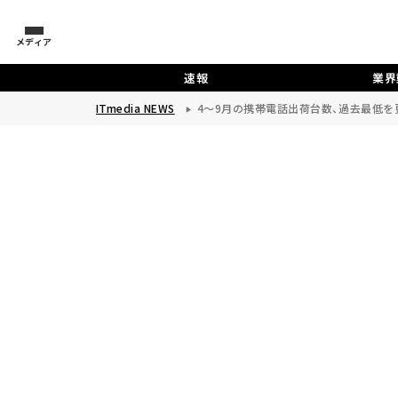
メディア
速報
業界
ITmedia NEWS
4～9月の携帯電話出荷台数、過去最低