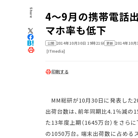
Share
4～9月の携帯電話
マホ率も低下
2014年10月30日 19時21分
2014年10月
公開
更新
[ITmedia]
印刷する
MM総研が10月30日に発表した20
出荷台数は、前年同期比4.1％減の1
た13年度上期（1645万台）をさら
の1050万台。端末出荷数に占めるス