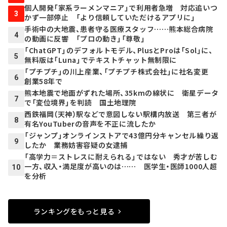
個人開発「家系ラーメンマニア」で利用者急増 対応追いつ
3
かず一部停止 「より信頼していただけるアプリに」
手術中の大地震、患者守る医療スタッフ……熊本総合病院
4
の動画に反響 「プロの動き」「尊敬」
「ChatGPT」のデフォルトモデル、PlusとProは「Sol」に、
5
無料版は「Luna」でテキストチャット無制限に
「プチプチ」の川上産業、「プチプチ株式会社」に社名変更
6
創業58年で
熊本地震で地面がずれた場所、35kmの線状に 衛星データ
7
で「変位境界」を判読 国土地理院
西鉄福岡（天神）駅などで意図しない駅構内放送 第三者が
8
有名YouTuberの音声を不正に流したか
「ジャンプ」オンラインストアで43億円分キャンセル繰り返
9
したか 業務妨害容疑の女逮捕
「高学力＝ストレスに耐えられる」ではない 秀才が苦しむ
一方、収入・満足度が高いのは…… 医学生・医師1000人超
10
を分析
ランキングをもっと見る