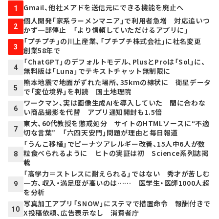
Gmail、他社メアドを送信元にできる機能を廃止へ
1
個人開発「家系ラーメンマニア」で利用者急増 対応追いつ
2
かず一部停止 「より信頼していただけるアプリに」
「プチプチ」の川上産業、「プチプチ株式会社」に社名変更
3
創業58年で
「ChatGPT」のデフォルトモデル、PlusとProは「Sol」に、
4
無料版は「Luna」でテキストチャット無制限に
熊本地震で地面がずれた場所、35kmの線状に 衛星データ
5
で「変位境界」を判読 国土地理院
ワークマン、実は画像生成AIを導入していた 間に合わな
6
い商品撮影を代替 アプリ通知開封も1.5倍
東大、60代教授を懲戒処分 サイトのHTMLソースに“不適
7
切な言葉” 「六四天安門」問題が理由と毎日報道
「うんこ移植」でピーナツアレルギー改善、15人中6人が数
粒食べられるように ヒトの実証は初 Science系列誌掲
8
載
「高学力＝ストレスに耐えられる」ではない 秀才が苦しむ
一方、収入・満足度が高いのは…… 医学生・医師1000人超
9
を分析
写真加工アプリ「SNOW」にステマで措置命令 報酬付きで
10
X投稿依頼、広告表示なし 消費者庁