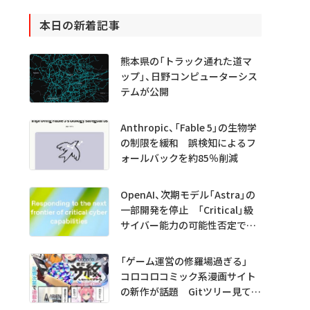
本日の新着記事
熊本県の「トラック通れた道マ
ップ」、日野コンピューターシス
テムが公開
Anthropic、「Fable 5」の生物学
の制限を緩和 誤検知によるフ
ォールバックを約85％削減
OpenAI、次期モデル「Astra」の
一部開発を停止 「Critical」級
サイバー能力の可能性否定でき
ず
「ゲーム運営の修羅場過ぎる」
コロコロコミック系漫画サイト
の新作が話題 Gitツリー見てガ
チャ不具合の犯人探し