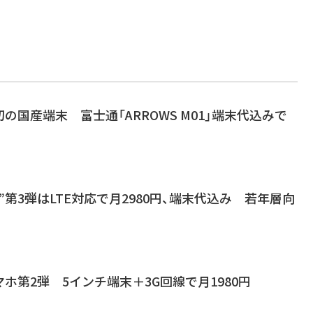
の国産端末 富士通「ARROWS M01」端末代込みで
”第3弾はLTE対応で月2980円、端末代込み 若年層向
ホ第2弾 5インチ端末＋3G回線で月1980円