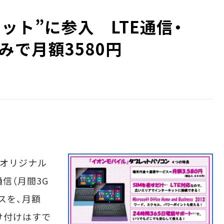
ット”に参入 LTE通信・
込みで月額3580円
らオリジナル
通信（月間3G
スを、月額
受け付けはすで