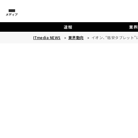
メディア
速報
業界
ITmedia NEWS
業界動向
イオン、“格安タブレット”に