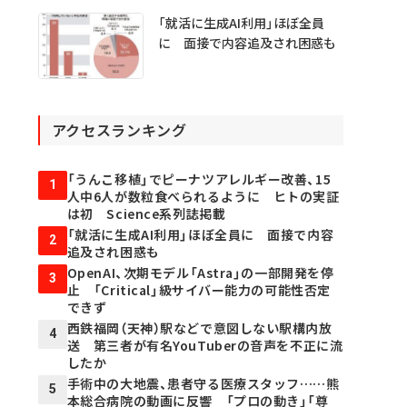
「就活に生成AI利用」ほぼ全員
に 面接で内容追及され困惑も
アクセスランキング
「うんこ移植」でピーナツアレルギー改善、15
1
人中6人が数粒食べられるように ヒトの実証
は初 Science系列誌掲載
「就活に生成AI利用」ほぼ全員に 面接で内容
2
追及され困惑も
OpenAI、次期モデル「Astra」の一部開発を停
3
止 「Critical」級サイバー能力の可能性否定
できず
西鉄福岡（天神）駅などで意図しない駅構内放
4
送 第三者が有名YouTuberの音声を不正に流
したか
手術中の大地震、患者守る医療スタッフ……熊
5
本総合病院の動画に反響 「プロの動き」「尊