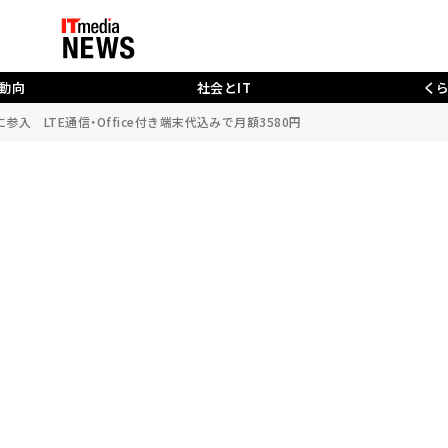
動向
社会とIT
く
参入 LTE通信・Office付き端末代込みで月額3580円