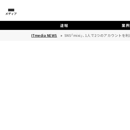
メディア
速報
業界
ITmedia NEWS
SNS「mixi」、1人で2つのアカウントを