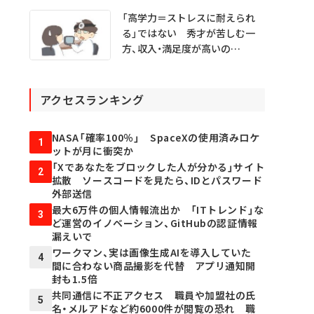
「高学力＝ストレスに耐えられ
る」ではない 秀才が苦しむ一
方、収入・満足度が高いの
は…… 医学生・医師1000人超
を分析
アクセスランキング
NASA「確率100％」 SpaceXの使用済みロケ
1
ットが月に衝突か
「Xであなたをブロックした人が分かる」サイト
2
拡散 ソースコードを見たら、IDとパスワード
外部送信
最大6万件の個人情報流出か 「ITトレンド」な
3
ど運営のイノベーション、GitHubの認証情報
漏えいで
ワークマン、実は画像生成AIを導入していた
4
間に合わない商品撮影を代替 アプリ通知開
封も1.5倍
共同通信に不正アクセス 職員や加盟社の氏
5
名・メルアドなど約6000件が閲覧の恐れ 職