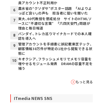
員アカウント不正利用か
農水省の“クソダサ”ポスター話題 「AIよりよ
6
っぽど良い」の声も 担当者に狙いを聞いた
東大、60代教授を懲戒処分 サイトのHTMLソ
7
ースに“不適切な言葉” 「六四天安門」問題が
理由と毎日報道
バンダイ、トレカ巡りマイナカードでの本人確
8
認を導入へ
管理アカウントを手順書に誤記載――東芝テック、
9
顧客情報38万件が特定の1社から閲覧できる状
態に
キオクシア、フラッシュメモリでメモリ容量を
10
増やせるモジュール発表 DRAMの容量不足を
補う
もっと見る
ITmedia NEWS SNS