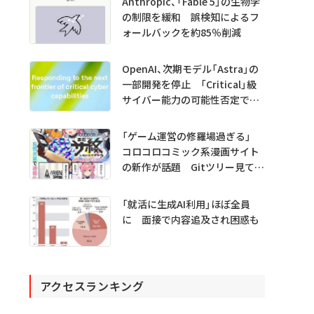
Anthropic、「Fable 5」の生物学
の制限を緩和 誤検知によるフ
ォールバックを約85％削減
OpenAI、次期モデル「Astra」の
一部開発を停止 「Critical」級
サイバー能力の可能性否定でき
ず
「ゲーム運営の修羅場過ぎる」
コロコロコミック系漫画サイト
の新作が話題 Gitツリー見てガ
チャ不具合の犯人探し
「就活に生成AI利用」ほぼ全員
に 面接で内容追及され困惑も
アクセスランキング