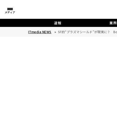
メディア
速報
業界
ITmedia NEWS
SF的“プラズマシールド”が現実に？ Bo