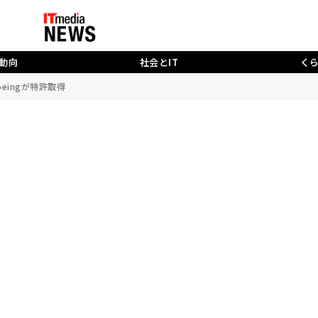
動向
社会とIT
く
eingが特許取得