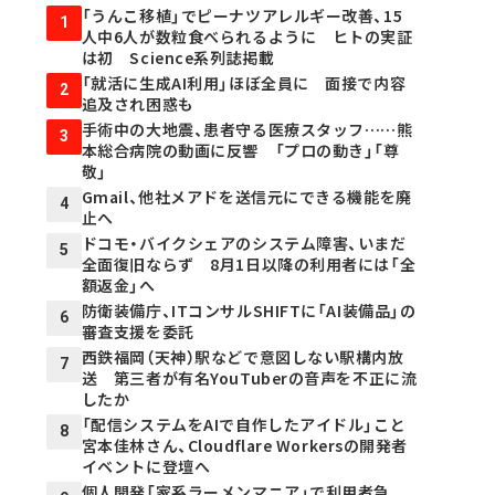
「うんこ移植」でピーナツアレルギー改善、15
1
人中6人が数粒食べられるように ヒトの実証
は初 Science系列誌掲載
「就活に生成AI利用」ほぼ全員に 面接で内容
2
追及され困惑も
手術中の大地震、患者守る医療スタッフ……熊
3
本総合病院の動画に反響 「プロの動き」「尊
敬」
Gmail、他社メアドを送信元にできる機能を廃
4
止へ
ドコモ・バイクシェアのシステム障害、いまだ
5
全面復旧ならず 8月1日以降の利用者には「全
額返金」へ
防衛装備庁、ITコンサルSHIFTに「AI装備品」の
6
審査支援を委託
西鉄福岡（天神）駅などで意図しない駅構内放
7
送 第三者が有名YouTuberの音声を不正に流
したか
「配信システムをAIで自作したアイドル」こと
8
宮本佳林さん、Cloudflare Workersの開発者
イベントに登壇へ
個人開発「家系ラーメンマニア」で利用者急