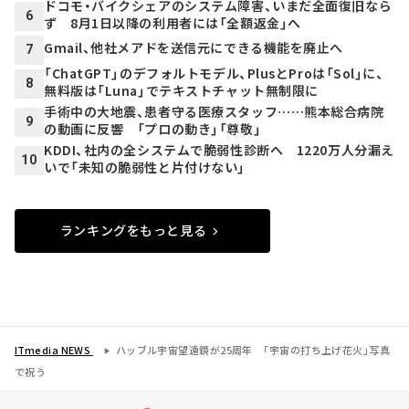
ドコモ・バイクシェアのシステム障害、いまだ全面復旧なら
6
ず 8月1日以降の利用者には「全額返金」へ
Gmail、他社メアドを送信元にできる機能を廃止へ
7
「ChatGPT」のデフォルトモデル、PlusとProは「Sol」に、
8
無料版は「Luna」でテキストチャット無制限に
手術中の大地震、患者守る医療スタッフ……熊本総合病院
9
の動画に反響 「プロの動き」「尊敬」
KDDI、社内の全システムで脆弱性診断へ 1220万人分漏え
10
いで「未知の脆弱性と片付けない」
ランキングをもっと見る
ITmedia NEWS
ハッブル宇宙望遠鏡が25周年 「宇宙の打ち上げ花火」写真
で祝う