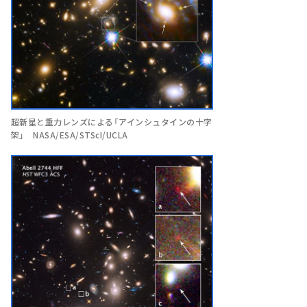
超新星と重力レンズによる「アインシュタインの十字
架」 NASA/ESA/STScI/UCLA