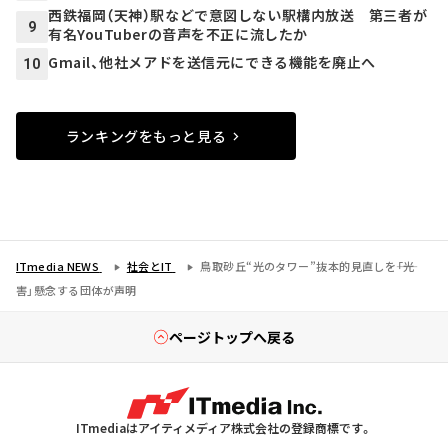
西鉄福岡（天神）駅などで意図しない駅構内放送 第三者が
9
有名YouTuberの音声を不正に流したか
Gmail、他社メアドを送信元にできる機能を廃止へ
10
ランキングをもっと見る
ITmedia NEWS
社会とIT
鳥取砂丘“光のタワー”抜本的見直しを――「光
害」懸念する団体が声明
ページトップへ戻る
ITmediaはアイティメディア株式会社の登録商標です。