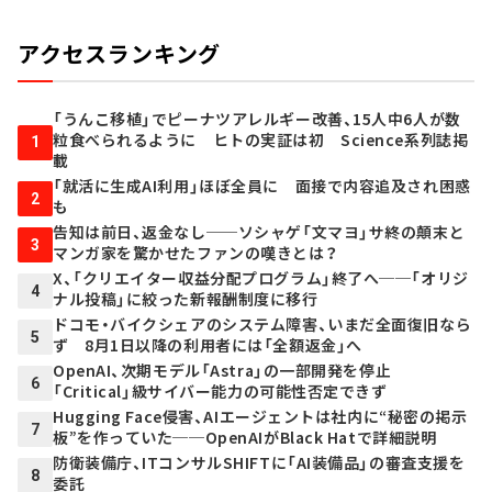
アクセスランキング
「うんこ移植」でピーナツアレルギー改善、15人中6人が数
粒食べられるように ヒトの実証は初 Science系列誌掲
1
載
「就活に生成AI利用」ほぼ全員に 面接で内容追及され困惑
2
も
告知は前日、返金なし──ソシャゲ「文マヨ」サ終の顛末と
3
マンガ家を驚かせたファンの嘆きとは？
X、「クリエイター収益分配プログラム」終了へ──「オリジ
4
ナル投稿」に絞った新報酬制度に移行
ドコモ・バイクシェアのシステム障害、いまだ全面復旧なら
5
ず 8月1日以降の利用者には「全額返金」へ
OpenAI、次期モデル「Astra」の一部開発を停止
6
「Critical」級サイバー能力の可能性否定できず
Hugging Face侵害、AIエージェントは社内に“秘密の掲示
7
板”を作っていた──OpenAIがBlack Hatで詳細説明
防衛装備庁、ITコンサルSHIFTに「AI装備品」の審査支援を
8
委託