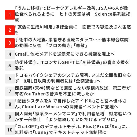
「うんこ移植」でピーナツアレルギー改善、15人中6人が数
粒食べられるように ヒトの実証は初 Science系列誌掲
1
載
「就活に生成AI利用」ほぼ全員に 面接で内容追及され困惑
2
も
手術中の大地震、患者守る医療スタッフ……熊本総合病院
3
の動画に反響 「プロの動き」「尊敬」
Gmail、他社メアドを送信元にできる機能を廃止へ
4
防衛装備庁、ITコンサルSHIFTに「AI装備品」の審査支援を
5
委託
ドコモ・バイクシェアのシステム障害、いまだ全面復旧なら
6
ず 8月1日以降の利用者には「全額返金」へ
西鉄福岡（天神）駅などで意図しない駅構内放送 第三者が
7
有名YouTuberの音声を不正に流したか
「配信システムをAIで自作したアイドル」こと宮本佳林さ
8
ん、Cloudflare Workersの開発者イベントに登壇へ
個人開発「家系ラーメンマニア」で利用者急増 対応追いつ
9
かず一部停止 「より信頼していただけるアプリに」
「ChatGPT」のデフォルトモデル、PlusとProは「Sol」に、
10
無料版は「Luna」でテキストチャット無制限に