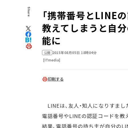
Share
「携帯番号とLIN
教えてしまうと自分
能に
2015年08月05日 18時04分
公開
[ITmedia]
印刷する
LINEは、友人・知人になりすまし
電話番号やLINEの認証コードを教
結果、電話番号の持ち主が自分のLI