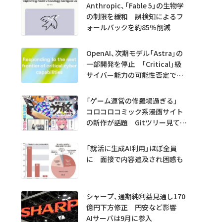
Anthropic、「Fable 5」の生物学
の制限を緩和 誤検知によるフ
ォールバックを約85％削減
OpenAI、次期モデル「Astra」の
一部開発を停止 「Critical」級
サイバー能力の可能性否定でき
ず
「ゲーム運営の修羅場過ぎる」
コロコロコミック系漫画サイト
の新作が話題 Gitツリー見てガ
チャ不具合の犯人探し
「就活に生成AI利用」ほぼ全員
に 面接で内容追及され困惑も
シャープ、通期純利益見通し170
億円下方修正 円安など影響
AIサーバは9月に参入