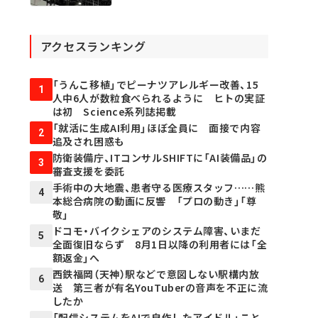
アクセスランキング
「うんこ移植」でピーナツアレルギー改善、15
1
人中6人が数粒食べられるように ヒトの実証
は初 Science系列誌掲載
「就活に生成AI利用」ほぼ全員に 面接で内容
2
追及され困惑も
防衛装備庁、ITコンサルSHIFTに「AI装備品」の
3
審査支援を委託
手術中の大地震、患者守る医療スタッフ……熊
4
本総合病院の動画に反響 「プロの動き」「尊
敬」
ドコモ・バイクシェアのシステム障害、いまだ
5
全面復旧ならず 8月1日以降の利用者には「全
額返金」へ
西鉄福岡（天神）駅などで意図しない駅構内放
6
送 第三者が有名YouTuberの音声を不正に流
したか
「配信システムをAIで自作したアイドル」こと