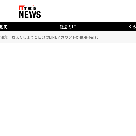
動向
社会とIT
く
に注意 教えてしまうと自分のLINEアカウントが使用不能に