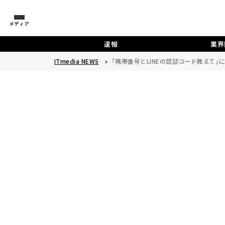
メディア
速報
業界
ITmedia NEWS
「携帯番号とLINEの認証コード教えて」