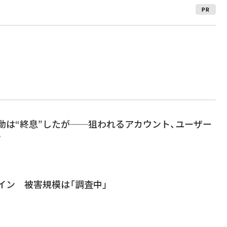
PR
騒動は“終息”したが──狙われるアカウント、ユーザー
？
グイン 被害規模は「調査中」