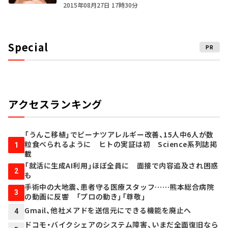
2015年08月27日 17時30分
Special
PR
アクセスランキング
「うんこ移植」でピーナツアレルギー改善、15人中6人が数
粒食べられるように ヒトの実証は初 Science系列誌掲
1
載
「就活に生成AI利用」ほぼ全員に 面接で内容追及され困惑
2
も
手術中の大地震、患者守る医療スタッフ……熊本総合病院
3
の動画に反響 「プロの動き」「尊敬」
Gmail、他社メアドを送信元にできる機能を廃止へ
4
ドコモ・バイクシェアのシステム障害、いまだ全面復旧なら