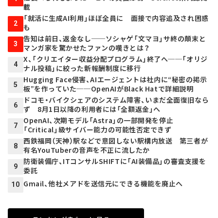
載
「就活に生成AI利用」ほぼ全員に 面接で内容追及され困惑
2
も
告知は前日、返金なし──ソシャゲ「文マヨ」サ終の顛末と
3
マンガ家を驚かせたファンの嘆きとは？
X、「クリエイター収益分配プログラム」終了へ──「オリジ
4
ナル投稿」に絞った新報酬制度に移行
Hugging Face侵害、AIエージェントは社内に“秘密の掲示
5
板”を作っていた──OpenAIがBlack Hatで詳細説明
ドコモ・バイクシェアのシステム障害、いまだ全面復旧なら
6
ず 8月1日以降の利用者には「全額返金」へ
OpenAI、次期モデル「Astra」の一部開発を停止
7
「Critical」級サイバー能力の可能性否定できず
西鉄福岡（天神）駅などで意図しない駅構内放送 第三者が
8
有名YouTuberの音声を不正に流したか
防衛装備庁、ITコンサルSHIFTに「AI装備品」の審査支援を
9
委託
Gmail、他社メアドを送信元にできる機能を廃止へ
10