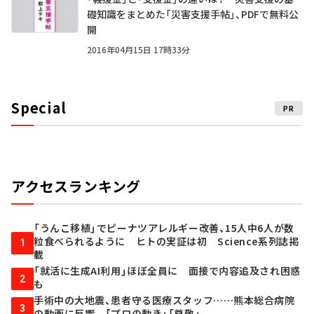
礎知識をまとめた「災害支援手帖」、PDFで無料公
開
2016年04月15日 17時33分
Special
PR
アクセスランキング
「うんこ移植」でピーナツアレルギー改善、15人中6人が数
粒食べられるように ヒトの実証は初 Science系列誌掲
1
載
「就活に生成AI利用」ほぼ全員に 面接で内容追及され困惑
2
も
手術中の大地震、患者守る医療スタッフ……熊本総合病院
3
の動画に反響 「プロの動き」「尊敬」