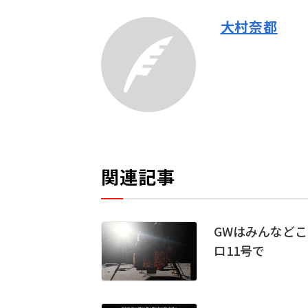
大村奈都
関連記事
GWはみんなど
ロ11号で