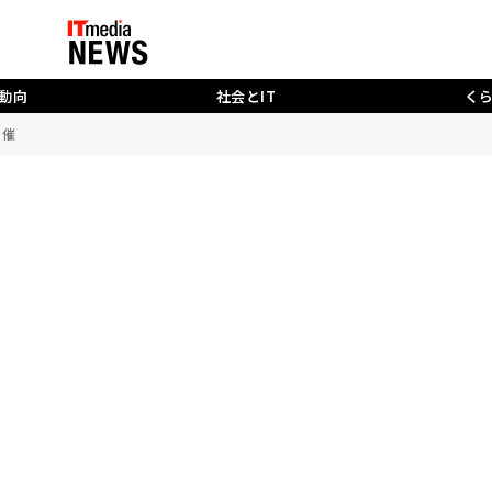
動向
社会とIT
く
開催