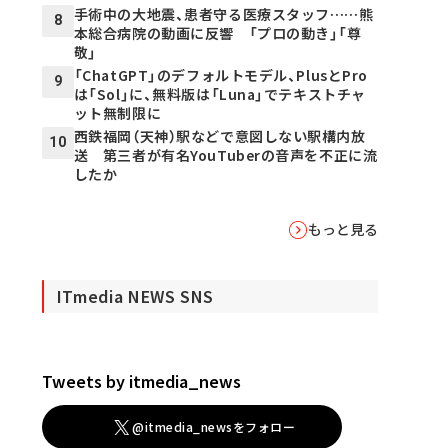
手術中の大地震、患者守る医療スタッフ……熊
8
本総合病院の動画に反響 「プロの動き」「尊
敬」
「ChatGPT」のデフォルトモデル、PlusとPro
9
は「Sol」に、無料版は「Luna」でテキストチャ
ット無制限に
西鉄福岡（天神）駅などで意図しない駅構内放
10
送 第三者が有名YouTuberの音声を不正に流
したか
もっと見る
ITmedia NEWS SNS
Tweets by itmedia_news
@itmedia_newsをフォロー