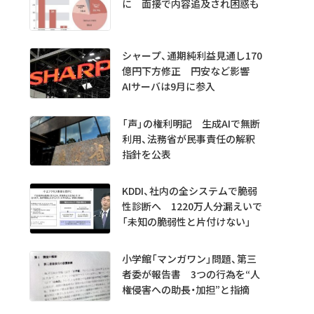
に 面接で内容追及され困惑も
シャープ、通期純利益見通し170
億円下方修正 円安など影響
AIサーバは9月に参入
「声」の権利明記 生成AIで無断
利用、法務省が民事責任の解釈
指針を公表
KDDI、社内の全システムで脆弱
性診断へ 1220万人分漏えいで
「未知の脆弱性と片付けない」
小学館「マンガワン」問題、第三
者委が報告書 3つの行為を“人
権侵害への助長・加担”と指摘