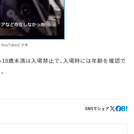
ouTubeビデオ
ら18歳未満は入場禁止で、入場時には年齢を確認で
る。
SNSでシェア