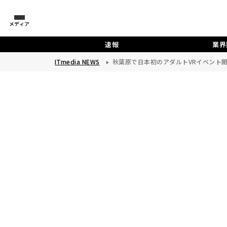
メディア
速報
業界
ITmedia NEWS
秋葉原で日本初のアダルトVRイベント