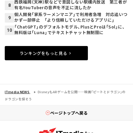
西鉄福岡（天神）駅などで意図しない駅構内放送 第三者が
8
有名YouTuberの音声を不正に流したか
個人開発「家系ラーメンマニア」で利用者急増 対応追いつ
9
かず一部停止 「より信頼していただけるアプリに」
「ChatGPT」のデフォルトモデル、PlusとProは「Sol」に、
10
無料版は「Luna」でテキストチャット無制限に
ランキングをもっと見る
ITmedia NEWS
DisneyもARゲームを公開──映画「ピートとドラゴン」の
ドラゴンを探そう
ページトップへ戻る