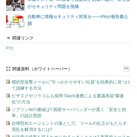
がセキュリティ問題を指摘
自動車に情報セキュリティ対策を――IPAが報告書公
開
関連リンク
FTC
関連資料（ホワイトペーパー）
PR
標的型攻撃メールに“引っかかりやすい社員”を効果的に見つけ
て訓練する方法
ビザスクやソラコムも採用 Slack連携による稟議承認“爆速
化”の方法
ソブリンAIの価値は? 国産サーバベンダーが貫く「安全と効
率」の設計思想
自律型AIエージェントの落とし穴、ツールの乱立がもたらす
混乱を解消するには?
AI活用で成果を得るためにやるべきこととは? 実践的ユースケ