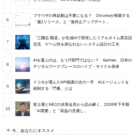
ブラウザの再起動は不要になる？ Chromeが模索する
「週2リリース」と「無停止アップデート」
「三國志 覇道」が生成AIで実現したリアルタイム異言語
交流 ゲーム性を損なわないシステム設計の工夫
AIを選ぶのは、もうIT部門ではない？ Gartner、日本の
デジタルワークプレースのハイプ・サイクル発表
ドコモが選んだAPI保護の次の一手 AIエージェントを
統制する「門番」とは
富士通とNECの決算会見から読み解く、2026年下半期
「AI需要」と「収益の見通し」
今、あなたにオススメ