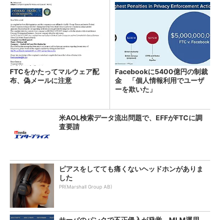
FTCをかたってマルウェア配
Facebookに5400億円の制裁
布、偽メールに注意
金 「個人情報利用でユーザ
ーを欺いた」
米AOL検索データ流出問題で、EFFがFTCに調
査要請
ピアスをしてても痛くないヘッドホンがありま
した
PR(Marshall Group AB)
サーバのパンクで不正侵入が発覚、MLM運用