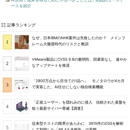
ースを紹介
記事ランキング
なぜ、日本IBMのNHK案件は失敗したのか？ メインフ
レーム大撤退時代のリスクと教訓
VMware製品にCVSS 9.8の脆弱性、回避策なし 速やか
なアップデートを推奨
「2800万点から目当ての1品へ」 モノタロウが4カ月
で実装した、AI任せにしない独自検索機能
「正規ユーザー」を隠れみのに侵入 信頼された基盤を
狙う最新サイバー脅威【調査】
従来型テストの限界があらわに 3915件のOSSを解析
して判明した「99.4％未報告」の実態