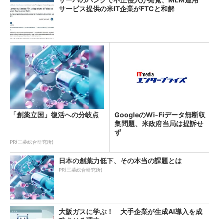
サービス提供の米IT企業がFTCと和解
「創薬立国」復活への分岐点
GoogleのWi-Fiデータ無断収
集問題、米政府当局は提訴せ
ず
PR(三菱総合研究所)
日本の創薬力低下、その本当の課題とは
PR(三菱総合研究所)
大阪ガスに学ぶ！ 大手企業が生成AI導入を成