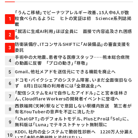
「うんこ移植」でピーナツアレルギー改善、15人中6人が数
粒食べられるように ヒトの実証は初 Science系列誌掲
1
載
「就活に生成AI利用」ほぼ全員に 面接で内容追及され困惑
2
も
防衛装備庁、ITコンサルSHIFTに「AI装備品」の審査支援を
3
委託
手術中の大地震、患者守る医療スタッフ……熊本総合病院
4
の動画に反響 「プロの動き」「尊敬」
Gmail、他社メアドを送信元にできる機能を廃止へ
5
ドコモ・バイクシェアのシステム障害、いまだ全面復旧なら
6
ず 8月1日以降の利用者には「全額返金」へ
「配信システムをAIで自作したアイドル」こと宮本佳林さ
7
ん、Cloudflare Workersの開発者イベントに登壇へ
西鉄福岡（天神）駅などで意図しない駅構内放送 第三者が
8
有名YouTuberの音声を不正に流したか
「ChatGPT」のデフォルトモデル、PlusとProは「Sol」に、
9
無料版は「Luna」でテキストチャット無制限に
KDDI、社内の全システムで脆弱性診断へ 1220万人分漏え
10
いで「未知の脆弱性と片付けない」