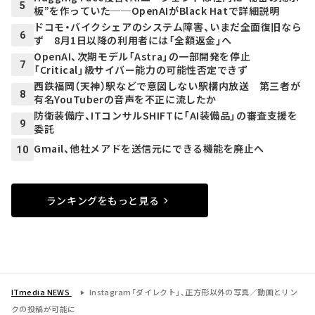
5
板”を作っていた──OpenAIがBlack Hatで詳細説明
ドコモ・バイクシェアのシステム障害、いまだ全面復旧なら
6
ず 8月1日以降の利用者には「全額返金」へ
OpenAI、次期モデル「Astra」の一部開発を停止
7
「Critical」級サイバー能力の可能性否定できず
西鉄福岡（天神）駅などで意図しない駅構内放送 第三者が
8
有名YouTuberの音声を不正に流したか
防衛装備庁、ITコンサルSHIFTに「AI装備品」の審査支援を
9
委託
Gmail、他社メアドを送信元にできる機能を廃止へ
10
ランキングをもっと見る
ITmedia NEWS
Instagram「ダイレクト」、正方形以外の写真／動画とリン
クの投稿が可能に