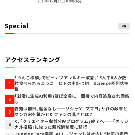
2013年12月13日 07時16分
Special
PR
アクセスランキング
「うんこ移植」でピーナツアレルギー改善、15人中6人が数
粒食べられるように ヒトの実証は初 Science系列誌掲
1
載
「就活に生成AI利用」ほぼ全員に 面接で内容追及され困惑
2
も
告知は前日、返金なし──ソシャゲ「文マヨ」サ終の顛末と
3
マンガ家を驚かせたファンの嘆きとは？
X、「クリエイター収益分配プログラム」終了へ──「オリジ
4
ナル投稿」に絞った新報酬制度に移行
Hugging Face侵害、AIエージェントは社内に“秘密の掲示