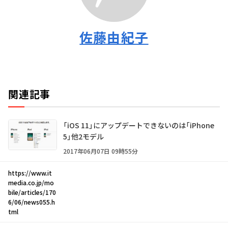
佐藤由紀子
関連記事
「iOS 11」にアップデートできないのは「iPhone
5」他2モデル
2017年06月07日 09時55分
https://www.it
media.co.jp/mo
bile/articles/170
6/06/news055.h
tml