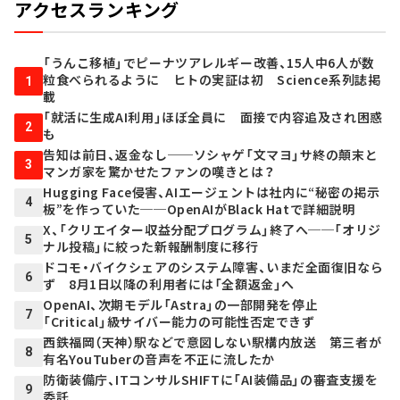
アクセスランキング
「うんこ移植」でピーナツアレルギー改善、15人中6人が数
粒食べられるように ヒトの実証は初 Science系列誌掲
1
載
「就活に生成AI利用」ほぼ全員に 面接で内容追及され困惑
2
も
告知は前日、返金なし──ソシャゲ「文マヨ」サ終の顛末と
3
マンガ家を驚かせたファンの嘆きとは？
Hugging Face侵害、AIエージェントは社内に“秘密の掲示
4
板”を作っていた──OpenAIがBlack Hatで詳細説明
X、「クリエイター収益分配プログラム」終了へ──「オリジ
5
ナル投稿」に絞った新報酬制度に移行
ドコモ・バイクシェアのシステム障害、いまだ全面復旧なら
6
ず 8月1日以降の利用者には「全額返金」へ
OpenAI、次期モデル「Astra」の一部開発を停止
7
「Critical」級サイバー能力の可能性否定できず
西鉄福岡（天神）駅などで意図しない駅構内放送 第三者が
8
有名YouTuberの音声を不正に流したか
防衛装備庁、ITコンサルSHIFTに「AI装備品」の審査支援を
9
委託