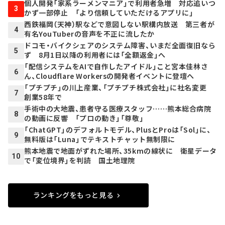
個人開発「家系ラーメンマニア」で利用者急増 対応追いつ
3
かず一部停止 「より信頼していただけるアプリに」
西鉄福岡（天神）駅などで意図しない駅構内放送 第三者が
4
有名YouTuberの音声を不正に流したか
ドコモ・バイクシェアのシステム障害、いまだ全面復旧なら
5
ず 8月1日以降の利用者には「全額返金」へ
「配信システムをAIで自作したアイドル」こと宮本佳林さ
6
ん、Cloudflare Workersの開発者イベントに登壇へ
「プチプチ」の川上産業、「プチプチ株式会社」に社名変更
7
創業58年で
手術中の大地震、患者守る医療スタッフ……熊本総合病院
8
の動画に反響 「プロの動き」「尊敬」
「ChatGPT」のデフォルトモデル、PlusとProは「Sol」に、
9
無料版は「Luna」でテキストチャット無制限に
熊本地震で地面がずれた場所、35kmの線状に 衛星データ
10
で「変位境界」を判読 国土地理院
ランキングをもっと見る