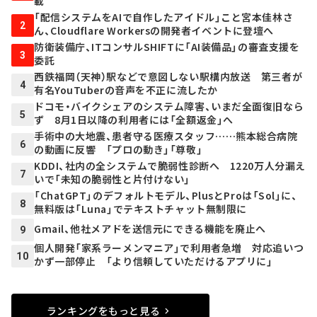
載
「配信システムをAIで自作したアイドル」こと宮本佳林さ
2
ん、Cloudflare Workersの開発者イベントに登壇へ
防衛装備庁、ITコンサルSHIFTに「AI装備品」の審査支援を
3
委託
西鉄福岡（天神）駅などで意図しない駅構内放送 第三者が
4
有名YouTuberの音声を不正に流したか
ドコモ・バイクシェアのシステム障害、いまだ全面復旧なら
5
ず 8月1日以降の利用者には「全額返金」へ
手術中の大地震、患者守る医療スタッフ……熊本総合病院
6
の動画に反響 「プロの動き」「尊敬」
KDDI、社内の全システムで脆弱性診断へ 1220万人分漏え
7
いで「未知の脆弱性と片付けない」
「ChatGPT」のデフォルトモデル、PlusとProは「Sol」に、
8
無料版は「Luna」でテキストチャット無制限に
Gmail、他社メアドを送信元にできる機能を廃止へ
9
個人開発「家系ラーメンマニア」で利用者急増 対応追いつ
10
かず一部停止 「より信頼していただけるアプリに」
ランキングをもっと見る