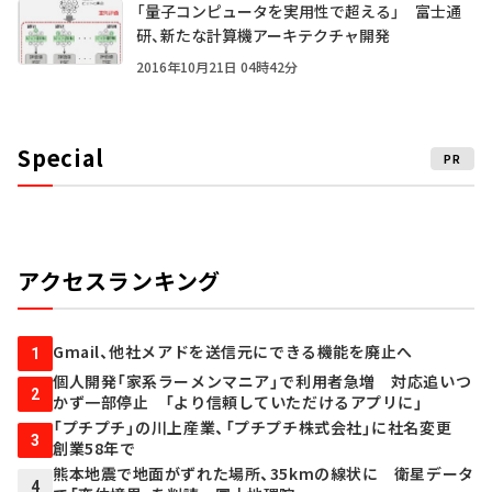
「量子コンピュータを実用性で超える」 富士通
研、新たな計算機アーキテクチャ開発
2016年10月21日 04時42分
Special
PR
アクセスランキング
Gmail、他社メアドを送信元にできる機能を廃止へ
1
個人開発「家系ラーメンマニア」で利用者急増 対応追いつ
2
かず一部停止 「より信頼していただけるアプリに」
「プチプチ」の川上産業、「プチプチ株式会社」に社名変更
3
創業58年で
熊本地震で地面がずれた場所、35kmの線状に 衛星データ
4