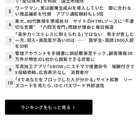
で「変位境界」を判読 国土地理院
ワークマン、実は画像生成AIを導入していた 間に合わな
5
い商品撮影を代替 アプリ通知開封も1.5倍
東大、60代教授を懲戒処分 サイトのHTMLソースに“不適
6
切な言葉” 「六四天安門」問題が理由と毎日報道
「高学力＝ストレスに耐えられる」ではない 秀才が苦しむ
一方、収入・満足度が高いのは…… 医学生・医師1000人超
7
を分析
管理アカウントを手順書に誤記載――東芝テック、顧客情報38
8
万件が特定の1社から閲覧できる状態に
写真加工アプリ「SNOW」にステマで措置命令 報酬付きで
9
X投稿依頼、広告表示なし 消費者庁
「Xであなたをブロックした人が分かる」サイト拡散 ソー
10
スコードを見たら、IDとパスワード外部送信
ランキングをもっと見る