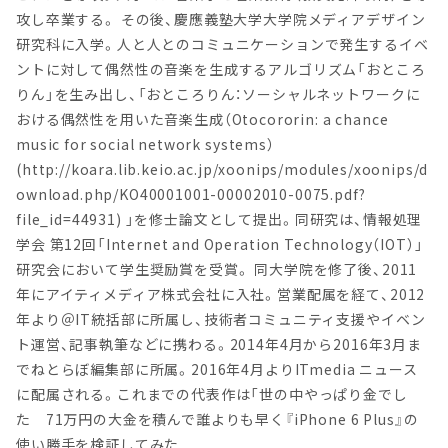
攻し卒業する。 その後、慶應義塾大学大学院メディアデザイン
研究科に入学。人と人とのコミュニケーションで発生するイベ
ントに対して偶然性の音楽を生成するアルゴリズム「おところ
りん」を生み出し、「おところりん：ソーシャルネットワークに
おける偶然性を用いた音楽生成（Otocororin: a chance
music for social network systems）
(http://koara.lib.keio.ac.jp/xoonips/modules/xoonips/d
ownload.php/KO40001001-00002010-0075.pdf?
file_id=44931) 」を修士論文として提出。同研究は、情報処理
学会 第12回「Internet and Operation Technology（IOT）」
研究会において学生奨励賞を受賞。 同大学院を修了後、2011
年にアイティメディア株式会社に入社。営業配属を経て、2012
年より＠IT統括部に所属し、技術者コミュニティ支援やイベン
ト運営、記事執筆などに携わる。2014年4月から2016年3月ま
でねとらぼ編集部に所属。2016年4月よりITmedia ニュース
に配属される。これまでの代表作は「世の中やっぱり金でし
た 71万円の大金を積んで誰よりも早く『iPhone 6 Plus』の
使い勝手を検証してみた