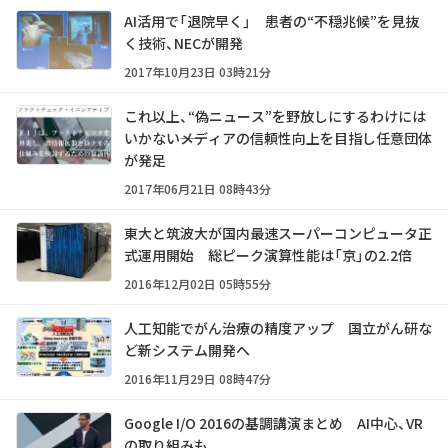
AI活用で「退院早く」 患者の“不穏兆候”を見抜
く技術、NECが開発
2017年10月23日 03時21分
これ以上、“偽ニュース”を野放しにするわけには
いかない――メディアの信頼性向上を目指し任意団体
が発足
2017年06月21日 08時43分
東大と筑波大が国内最速スーパーコンピュータ正
式運用開始 総ピーク演算性能は「京」の2.2倍
2016年12月02日 05時55分
人工知能でがん治療の精度アップ 国立がん研な
ど新システム開発へ
2016年11月29日 08時47分
Google I/O 2016の基調講演まとめ AI中心、VR
の取り組みも