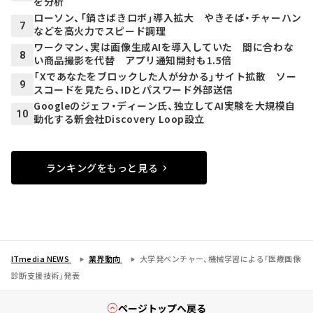
を分析
ローソン、「鍋さばきロボ」導入拡大 やきそば・チャーハン
7
などを高火力でスピード調理
ワークマン、実は画像生成AIを導入していた 間に合わな
8
い商品撮影を代替 アプリ通知開封も1.5倍
「Xであなたをブロックした人が分かる」サイト拡散 ソー
9
スコードを見たら、IDとパスワード外部送信
Googleのジェフ・ディーン氏、独立してAI実験を大規模自
10
動化する新会社Discovery Loop設立
ランキングをもっと見る
ITmedia NEWS
業界動向
大学発ベンチャー、機械学習による「医療画像
診断支援技術」発表
ページトップへ戻る