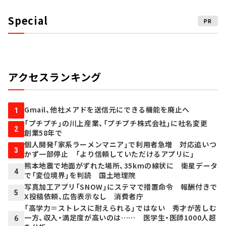
Special
PR
アクセスランキング
Gmail、他社メアドを送信元にできる機能を廃止へ
1
「プチプチ」の川上産業、「プチプチ株式会社」に社名変更
2
創業58年で
個人開発「家系ラーメンマニア」で利用者急増 対応追いつ
3
かず一部停止 「より信頼していただけるアプリに」
熊本地震で地面がずれた場所、35kmの線状に 衛星データ
4
で「変位境界」を判読 国土地理院
写真加工アプリ「SNOW」にステマで措置命令 報酬付きで
5
X投稿依頼、広告表示なし 消費者庁
「高学力＝ストレスに耐えられる」ではない 秀才が苦しむ
一方、収入・満足度が高いのは…… 医学生・医師1000人超
6