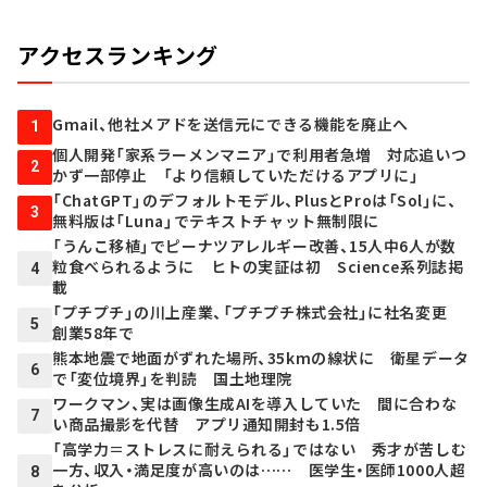
アクセスランキング
Gmail、他社メアドを送信元にできる機能を廃止へ
1
個人開発「家系ラーメンマニア」で利用者急増 対応追いつ
2
かず一部停止 「より信頼していただけるアプリに」
「ChatGPT」のデフォルトモデル、PlusとProは「Sol」に、
3
無料版は「Luna」でテキストチャット無制限に
「うんこ移植」でピーナツアレルギー改善、15人中6人が数
粒食べられるように ヒトの実証は初 Science系列誌掲
4
載
「プチプチ」の川上産業、「プチプチ株式会社」に社名変更
5
創業58年で
熊本地震で地面がずれた場所、35kmの線状に 衛星データ
6
で「変位境界」を判読 国土地理院
ワークマン、実は画像生成AIを導入していた 間に合わな
7
い商品撮影を代替 アプリ通知開封も1.5倍
「高学力＝ストレスに耐えられる」ではない 秀才が苦しむ
一方、収入・満足度が高いのは…… 医学生・医師1000人超
8