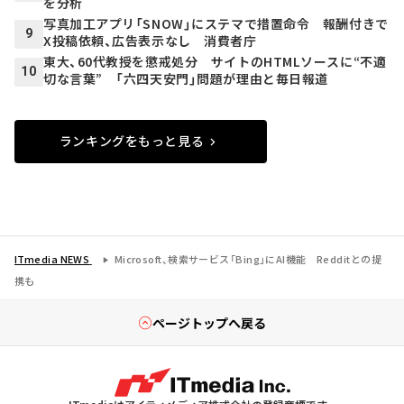
を分析
写真加工アプリ「SNOW」にステマで措置命令 報酬付きで
9
X投稿依頼、広告表示なし 消費者庁
東大、60代教授を懲戒処分 サイトのHTMLソースに“不適
10
切な言葉” 「六四天安門」問題が理由と毎日報道
ランキングをもっと見る
ITmedia NEWS
Microsoft、検索サービス「Bing」にAI機能 Redditとの提
携も
ページトップへ戻る