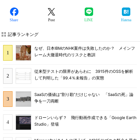
Share
Post
LINE
Hatena
記事ランキング
なぜ、日本IBMのNHK案件は失敗したのか？ メインフ
レーム大撤退時代のリスクと教訓
従来型テストの限界があらわに 3915件のOSSを解析
して判明した「99.4％未報告」の実態
SaaSの価値は“割り勘”だけじゃない 「SaaSの死」論
争を一刀両断
ドローンいらず？ 飛行動画作成できる「Google Earth
Studio」登場