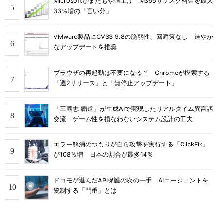
Microsoftがまたもや値上げ M365サブスク料金を最大
33％増の「言い分」
VMware製品にCVSS 9.8の脆弱性、回避策なし 速やか
なアップデートを推奨
ブラウザの再起動は不要になる？ Chromeが模索する
「週2リリース」と「無停止アップデート」
「三國志 覇道」が生成AIで実現したリアルタイム異言語
交流 ゲーム性を損なわないシステム設計の工夫
エラー解消のつもりが自ら攻撃を実行する「ClickFix」
が108％増 日本の割合が最多14％
ドコモが選んだAPI保護の次の一手 AIエージェントを
統制する「門番」とは