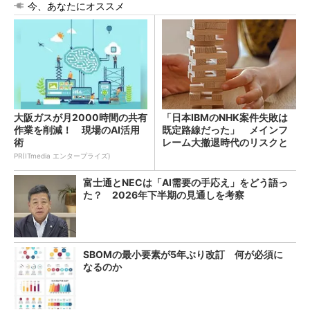
今、あなたにオススメ
大阪ガスが月2000時間の共有
「日本IBMのNHK案件失敗は
作業を削減！ 現場のAI活用
既定路線だった」 メインフ
術
レーム大撤退時代のリスクと
教訓
PR(ITmedia エンタープライズ)
富士通とNECは「AI需要の手応え」をどう語っ
た？ 2026年下半期の見通しを考察
SBOMの最小要素が5年ぶり改訂 何が必須に
なるのか