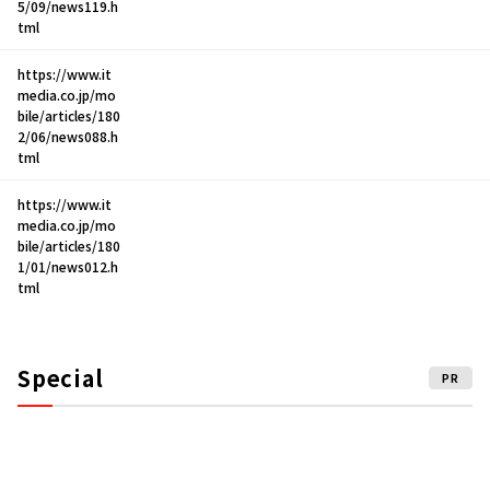
5/09/news119.h
tml
https://www.it
media.co.jp/mo
bile/articles/180
2/06/news088.h
tml
https://www.it
media.co.jp/mo
bile/articles/180
1/01/news012.h
tml
Special
PR