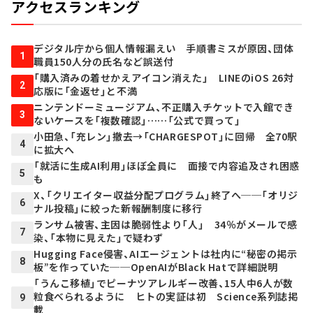
アクセスランキング
デジタル庁から個人情報漏えい 手順書ミスが原因、団体
1
職員150人分の氏名など誤送付
「購入済みの着せかえアイコン消えた」 LINEのiOS 26対
2
応版に「金返せ」と不満
ニンテンドーミュージアム、不正購入チケットで入館でき
3
ないケースを「複数確認」……「公式で買って」
小田急、「充レン」撤去→「CHARGESPOT」に回帰 全70駅
4
に拡大へ
「就活に生成AI利用」ほぼ全員に 面接で内容追及され困惑
5
も
X、「クリエイター収益分配プログラム」終了へ──「オリジ
6
ナル投稿」に絞った新報酬制度に移行
ランサム被害、主因は脆弱性より「人」 34％がメールで感
7
染、「本物に見えた」で疑わず
Hugging Face侵害、AIエージェントは社内に“秘密の掲示
8
板”を作っていた──OpenAIがBlack Hatで詳細説明
「うんこ移植」でピーナツアレルギー改善、15人中6人が数
粒食べられるように ヒトの実証は初 Science系列誌掲
9
載