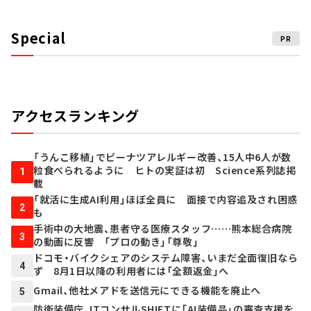
Special
PR
アクセスランキング
「うんこ移植」でピーナツアレルギー改善、15人中6人が数
粒食べられるように ヒトの実証は初 Science系列誌掲
1
載
「就活に生成AI利用」ほぼ全員に 面接で内容追及され困惑
2
も
手術中の大地震、患者守る医療スタッフ……熊本総合病院
3
の動画に反響 「プロの動き」「尊敬」
ドコモ・バイクシェアのシステム障害、いまだ全面復旧なら
4
ず 8月1日以降の利用者には「全額返金」へ
Gmail、他社メアドを送信元にできる機能を廃止へ
5
防衛装備庁、ITコンサルSHIFTに「AI装備品」の審査支援を