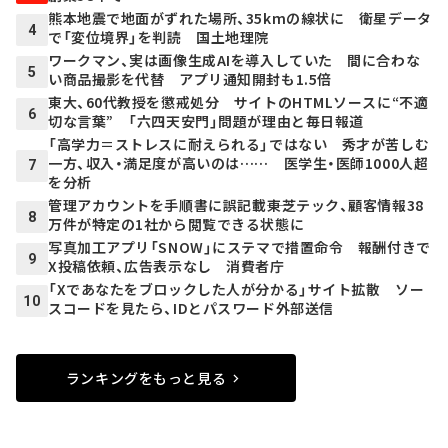
熊本地震で地面がずれた場所、35kmの線状に 衛星データ
4
で「変位境界」を判読 国土地理院
ワークマン、実は画像生成AIを導入していた 間に合わな
5
い商品撮影を代替 アプリ通知開封も1.5倍
東大、60代教授を懲戒処分 サイトのHTMLソースに“不適
6
切な言葉” 「六四天安門」問題が理由と毎日報道
「高学力＝ストレスに耐えられる」ではない 秀才が苦しむ
一方、収入・満足度が高いのは…… 医学生・医師1000人超
7
を分析
管理アカウントを手順書に誤記載――東芝テック、顧客情報38
8
万件が特定の1社から閲覧できる状態に
写真加工アプリ「SNOW」にステマで措置命令 報酬付きで
9
X投稿依頼、広告表示なし 消費者庁
「Xであなたをブロックした人が分かる」サイト拡散 ソー
10
スコードを見たら、IDとパスワード外部送信
ランキングをもっと見る