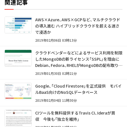
関連記事
AWS×Azure、AWS×GCPなど、マルチクラウド
の導入進む ハイブリッドクラウドを超える速さ
で浸透か
2019年02月06日 03時13分
クラウドベンダーなどによるサービス利用を制限
したMongoDBの新ライセンス「SSPL」を理由に
Debian、Fedora、RHELがMongoDBの配布取りや
めを表明
2019年01月30日 02時21分
Google、「Cloud Firestore」を正式提供 モバイ
ルBaaS向けのNoSQLデータベース
2019年02月04日 11時30分
CIツールを無料提供するTravis CI、Ideraが買
収 今後も「独立を維持」