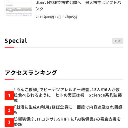
Uber、NYSEで株式公開へ 最大株主はソフトバ
ンク
2019年04月12日 07時05分
Special
PR
アクセスランキング
「うんこ移植」でピーナツアレルギー改善、15人中6人が数
粒食べられるように ヒトの実証は初 Science系列誌掲
1
載
「就活に生成AI利用」ほぼ全員に 面接で内容追及され困惑
2
も
防衛装備庁、ITコンサルSHIFTに「AI装備品」の審査支援を
3
委託