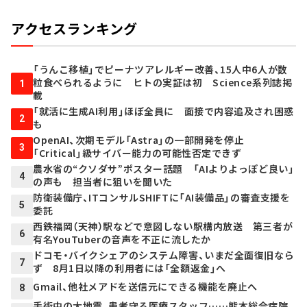
アクセスランキング
「うんこ移植」でピーナツアレルギー改善、15人中6人が数
粒食べられるように ヒトの実証は初 Science系列誌掲
1
載
「就活に生成AI利用」ほぼ全員に 面接で内容追及され困惑
2
も
OpenAI、次期モデル「Astra」の一部開発を停止
3
「Critical」級サイバー能力の可能性否定できず
農水省の“クソダサ”ポスター話題 「AIよりよっぽど良い」
4
の声も 担当者に狙いを聞いた
防衛装備庁、ITコンサルSHIFTに「AI装備品」の審査支援を
5
委託
西鉄福岡（天神）駅などで意図しない駅構内放送 第三者が
6
有名YouTuberの音声を不正に流したか
ドコモ・バイクシェアのシステム障害、いまだ全面復旧なら
7
ず 8月1日以降の利用者には「全額返金」へ
Gmail、他社メアドを送信元にできる機能を廃止へ
8
手術中の大地震、患者守る医療スタッフ……熊本総合病院