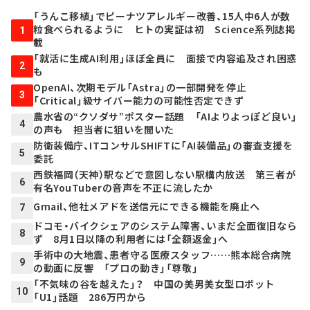
「うんこ移植」でピーナツアレルギー改善、15人中6人が数
粒食べられるように ヒトの実証は初 Science系列誌掲
1
載
「就活に生成AI利用」ほぼ全員に 面接で内容追及され困惑
2
も
OpenAI、次期モデル「Astra」の一部開発を停止
3
「Critical」級サイバー能力の可能性否定できず
農水省の“クソダサ”ポスター話題 「AIよりよっぽど良い」
4
の声も 担当者に狙いを聞いた
防衛装備庁、ITコンサルSHIFTに「AI装備品」の審査支援を
5
委託
西鉄福岡（天神）駅などで意図しない駅構内放送 第三者が
6
有名YouTuberの音声を不正に流したか
Gmail、他社メアドを送信元にできる機能を廃止へ
7
ドコモ・バイクシェアのシステム障害、いまだ全面復旧なら
8
ず 8月1日以降の利用者には「全額返金」へ
手術中の大地震、患者守る医療スタッフ……熊本総合病院
9
の動画に反響 「プロの動き」「尊敬」
「不気味の谷を越えた」？ 中国の美男美女型ロボット
10
「U1」話題 286万円から