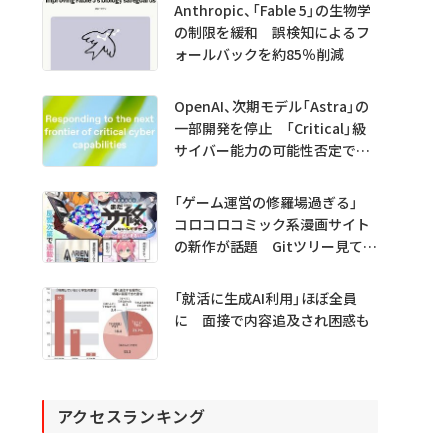
Anthropic、「Fable 5」の生物学
の制限を緩和 誤検知によるフ
ォールバックを約85％削減
OpenAI、次期モデル「Astra」の
一部開発を停止 「Critical」級
サイバー能力の可能性否定でき
ず
「ゲーム運営の修羅場過ぎる」
コロコロコミック系漫画サイト
の新作が話題 Gitツリー見てガ
チャ不具合の犯人探し
「就活に生成AI利用」ほぼ全員
に 面接で内容追及され困惑も
アクセスランキング