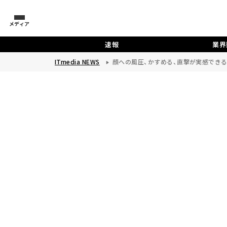
メディア
速報
業界
ITmedia NEWS
顔への風圧、かすめる、直撃が実感でき