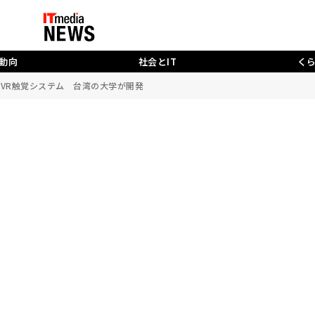
動向
社会とIT
く
るVR触覚システム 台湾の大学が開発