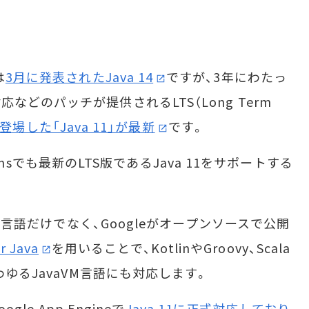
は
3月に発表されたJava 14
ですが、3年にわたっ
どのパッチが提供されるLTS（Long Term
登場した「Java 11」が最新
です。
tionsでも最新のLTS版であるJava 11をサポートする
va言語だけでなく、Googleがオープンソースで公開
r Java
を用いることで、KotlinやGroovy、Scala
わゆるJavaVM言語にも対応します。
le App Engineで
Java 11に正式対応しており