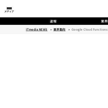
メディア
速報
業界
ITmedia NEWS
業界動向
Google Cloud Funct