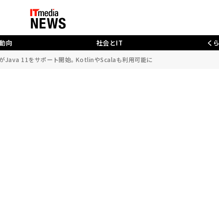
動向
社会とIT
く
ionsがJava 11をサポート開始。KotlinやScalaも利用可能に