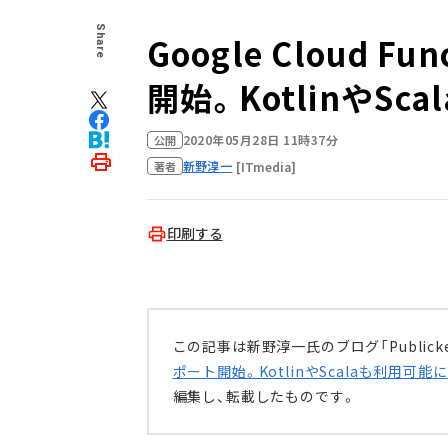
Share
Google Cloud F
開始。KotlinやSc
2020年05月28日 11時37分
公開
新野淳一
[ITmedia]
著者
印刷する
この記事は新野淳一氏のブログ「Publick
ポート開始。KotlinやScalaも利用可能に
編集し、転載したものです。