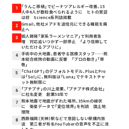
「うんこ移植」でピーナツアレルギー改善、15
1
人中6人が数粒食べられるように ヒトの実証
は初 Science系列誌掲載
Gmail、他社メアドを送信元にできる機能を廃
2
止へ
個人開発「家系ラーメンマニア」で利用者急
3
増 対応追いつかず一部停止 「より信頼して
いただけるアプリに」
手術中の大地震、患者守る医療スタッフ……熊
4
本総合病院の動画に反響 「プロの動き」「尊
敬」
「ChatGPT」のデフォルトモデル、PlusとPro
5
は「Sol」に、無料版は「Luna」でテキストチャ
ット無制限に
「プチプチ」の川上産業、「プチプチ株式会社」
6
に社名変更 創業58年で
熊本地震で地面がずれた場所、35kmの線状
7
に 衛星データで「変位境界」を判読 国土地
理院
西鉄福岡（天神）駅などで意図しない駅構内放
8
送 第三者が有名YouTuberの音声を不正に流