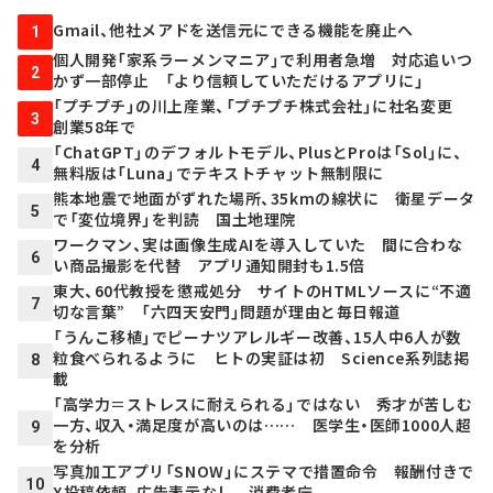
Gmail、他社メアドを送信元にできる機能を廃止へ
1
個人開発「家系ラーメンマニア」で利用者急増 対応追いつ
2
かず一部停止 「より信頼していただけるアプリに」
「プチプチ」の川上産業、「プチプチ株式会社」に社名変更
3
創業58年で
「ChatGPT」のデフォルトモデル、PlusとProは「Sol」に、
4
無料版は「Luna」でテキストチャット無制限に
熊本地震で地面がずれた場所、35kmの線状に 衛星データ
5
で「変位境界」を判読 国土地理院
ワークマン、実は画像生成AIを導入していた 間に合わな
6
い商品撮影を代替 アプリ通知開封も1.5倍
東大、60代教授を懲戒処分 サイトのHTMLソースに“不適
7
切な言葉” 「六四天安門」問題が理由と毎日報道
「うんこ移植」でピーナツアレルギー改善、15人中6人が数
粒食べられるように ヒトの実証は初 Science系列誌掲
8
載
「高学力＝ストレスに耐えられる」ではない 秀才が苦しむ
一方、収入・満足度が高いのは…… 医学生・医師1000人超
9
を分析
写真加工アプリ「SNOW」にステマで措置命令 報酬付きで
10
X投稿依頼、広告表示なし 消費者庁